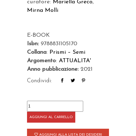
curatore:
Mariella Greco
,
Mirna Molli
E-BOOK
Isbn:
9788831105170
Collana
:
Prismi – Semi
Argomento
:
ATTUALITA'
Anno pubblicazione:
2021
Condividi:
Il
mondo
AGGIUNGI AL CARRELLO
che
vorrei
AGGIUNGI ALLA LISTA DEI DESIDERI