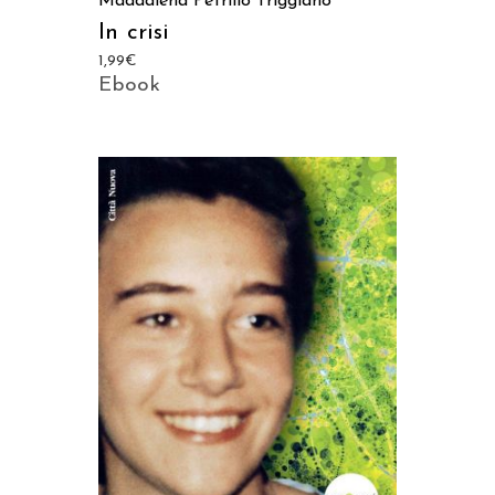
Maddalena Petrillo Triggiano
In crisi
1,99
€
Ebook
AGGIUNGI AL CARRELLO