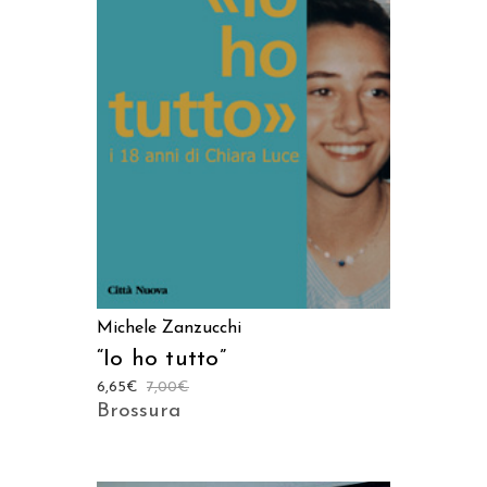
LEGGI TUTTO
Michele Zanzucchi
“Io ho tutto”
6,65
€
7,00
€
Brossura