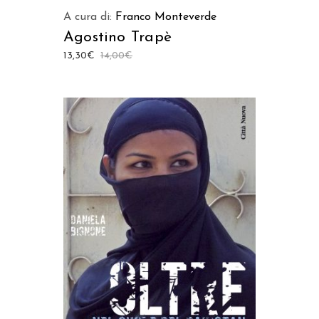
A cura di:
Franco Monteverde
Agostino Trapè
13,30
€
14,00
€
AGGIUNGI AL CARRELLO