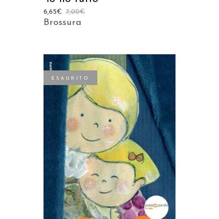
6,65
€
7,00
€
Brossura
ESAURITO
LEGGI TUTTO