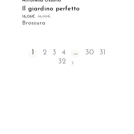
Antonella Ossorio
Il giardino perfetto
16,06
€
16,90
€
Brossura
1
2
3
4
…
30
31
32