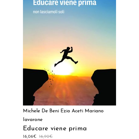
AGGIUNGI AL CARRELLO
Michele De Beni
Ezio Aceti
Mariano
Iavarone
Educare viene prima
16,06
€
16,90
€