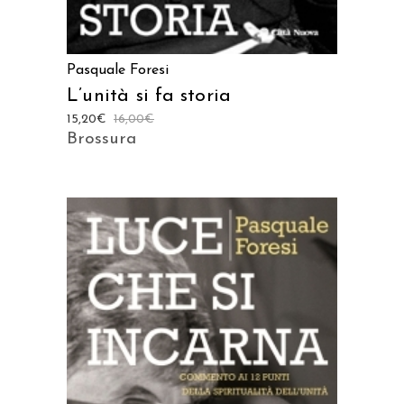
Pasquale Foresi
L’unità si fa storia
15,20
€
16,00
€
Brossura
AGGIUNGI AL CARRELLO