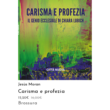
AGGIUNGI AL CARRELLO
Jesùs Moran
Carisma e profezia
15,20
€
16,00
€
Brossura