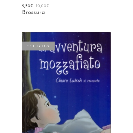
9,50
€
10,00
€
Brossura
ESAURITO
LEGGI TUTTO