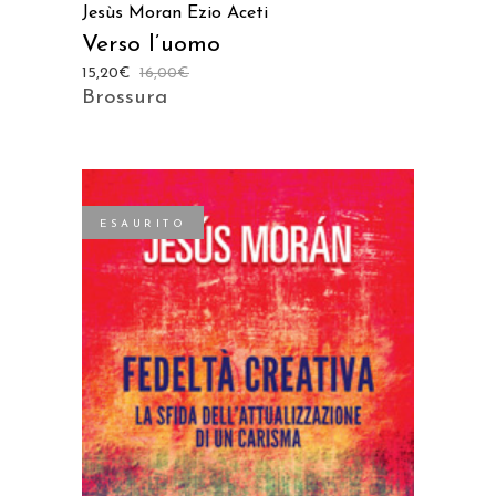
Jesùs Moran
Ezio Aceti
Verso l’uomo
15,20
€
16,00
€
Brossura
ESAURITO
LEGGI TUTTO