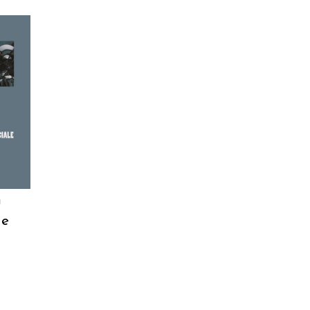
RELLO
a
me