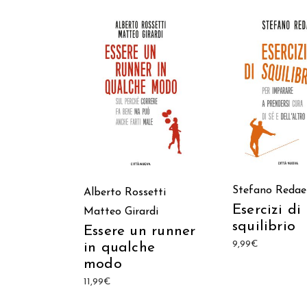
AGGIUNGI AL C
AGGIUNGI AL CARRELLO
Stefano Redael
Alberto Rossetti
Esercizi di
Matteo Girardi
squilibrio
Essere un runner
9,99
€
in qualche
modo
11,99
€