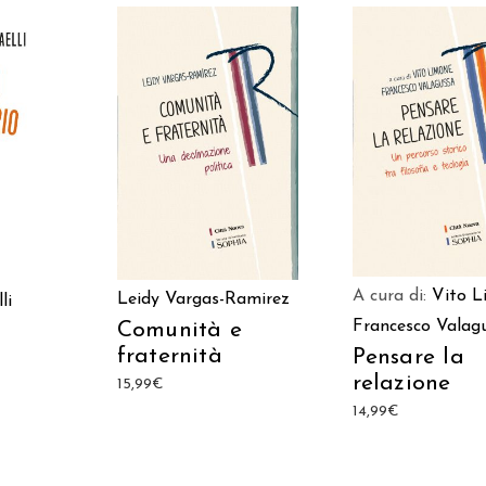
AGGIUNGI AL CAR
AGGIUNGI AL CARRELLO
ARRELLO
A cura di:
Vito L
Leidy Vargas-Ramirez
li
Francesco Valag
Comunità e
fraternità
Pensare la
relazione
15,99
€
14,99
€