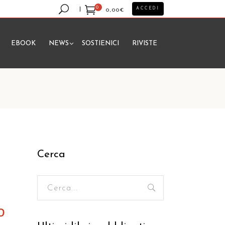
0
ACCEDI
0,00
€
EBOOK
NEWS
SOSTIENICI
RIVISTE
essun prodotto nel carrello.
Cerca
Ricerca
per: