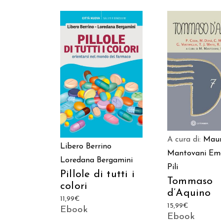
AGGIUNGI AL C
AGGIUNGI AL CARRELLO
A cura di:
Mau
Libero Berrino
Mantovani
Em
Loredana Bergamini
Pili
Pillole di tutti i
Tommaso
colori
d’Aquino
11,99
€
15,99
€
Ebook
Ebook