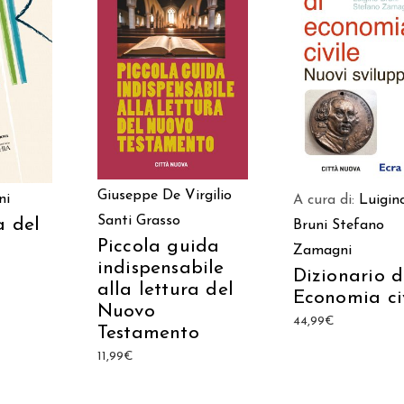
AGGIUNGI AL CARRELLO
ARRELLO
AGGIUNGI AL CAR
Giuseppe De Virgilio
ni
A cura di:
Luigin
Santi Grasso
a del
Bruni
Stefano
Piccola guida
Zamagni
indispensabile
Dizionario d
alla lettura del
Economia ci
Nuovo
44,99
€
Testamento
11,99
€