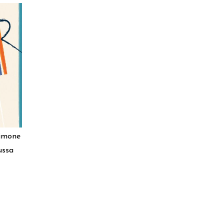
RELLO
imone
ussa