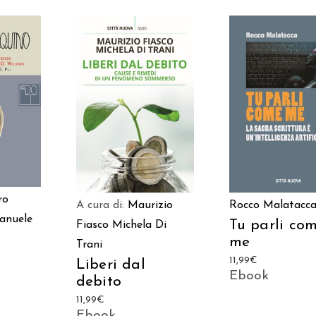
ARRELLO
AGGIUNGI AL CARRELLO
AGGIUNGI AL CAR
ro
A cura di:
Maurizio
Rocco Malatacc
anuele
Tu parli co
Fiasco
Michela Di
me
Trani
11,99
€
Liberi dal
Ebook
debito
11,99
€
Ebook