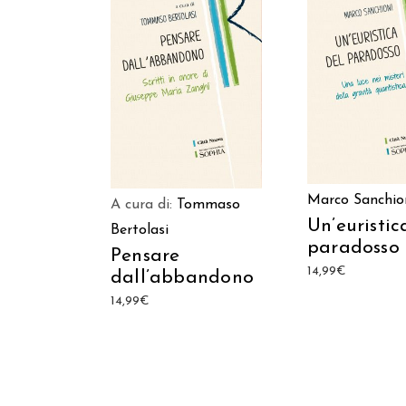
AGGIUNGI AL C
AGGIUNGI AL CARRELLO
Marco Sanchio
A cura di:
Tommaso
Un’euristic
Bertolasi
paradosso
Pensare
14,99
€
dall’abbandono
14,99
€