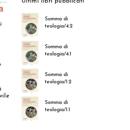
Ultimi libri pubblicati
Somma di
RELLO
teologia/4.2
37,05
€
Somma di
teologia/4.1
37,05
€
o
Somma di
teologia/1.2
i
37,05
€
vile
Somma di
teologia/1.1
37,05
€