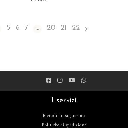
5
6
7
…
20
21
22
I servizi
Metodi di pagamento
Politiche di spedizione