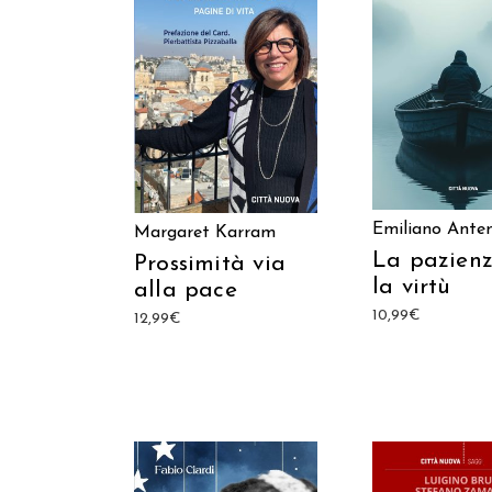
AGGIUNGI AL C
AGGIUNGI AL CARRELLO
Emiliano Anten
Margaret Karram
La pazienz
Prossimità via
la virtù
alla pace
10,99
€
12,99
€