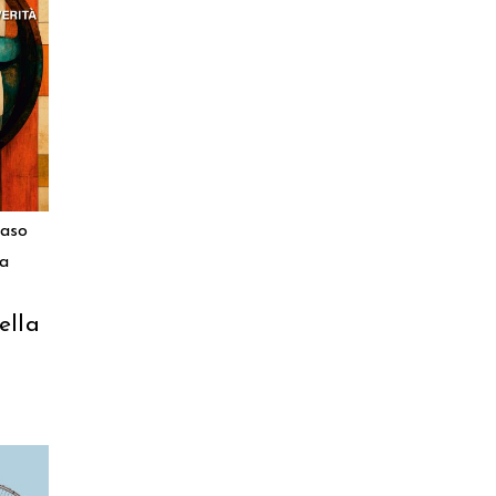
RELLO
aso
a
ella