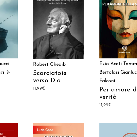
ARRELLO
AGGIUNGI AL CAR
AGGIUNGI AL CARRELLO
ucci
Ezio Aceti
Tomm
Robert Cheaib
a è
Scorciatoie
Bertolasi
Gianluc
verso Dio
Falconi
11,99
€
Per amore d
verità
11,99
€