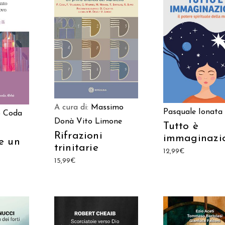
AGGIUNGI AL CARRELLO
AGGIUNGI AL CAR
ARRELLO
A cura di:
Massimo
Pasquale Ionata
o Coda
Donà
Vito Limone
Tutto è
Rifrazioni
immaginazi
e un
trinitarie
12,99
€
15,99
€