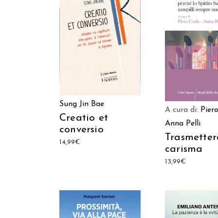
AGGIUNGI AL CARRELLO
AGGIUNGI AL C
Sung Jin Bae
A cura di:
Pier
Creatio et
Anna Pelli
conversio
Trasmetter
14,99
€
carisma
13,99
€