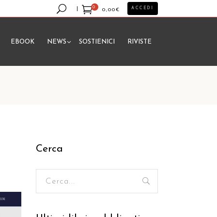
0
ACCEDI
0,00
€
EBOOK
NEWS
SOSTIENICI
RIVISTE
essun prodotto nel carrello.
Cerca
Ricerca
per: