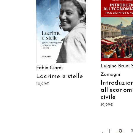
AGGIUNGI AL C
AGGIUNGI AL CARRELLO
Luigino Bruni
Fabio Ciardi
Zamagni
Lacrime e stelle
Introduzio
10,99
€
all’econom
civile
12,99
€
1
2