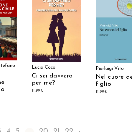
ARRELLO
AGGIUNGI AL CARRELLO
AGGIUNGI AL CAR
Stefano
Lucia Coco
Pierluigi Vito
Ci sei davvero
Nel cuore d
ne
per me?
figlio
ia
11,99
€
11,99
€
3
4
5
…
20
21
22