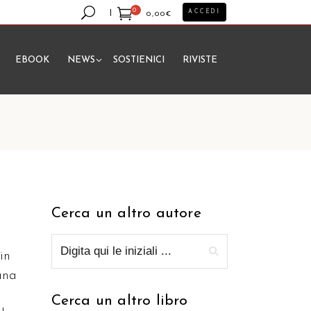
0
ACCEDI
0,00
€
EBOOK
NEWS
SOSTIENICI
RIVISTE
essun prodotto nel carrello.
Cerca un altro autore
in
iana
Cerca un altro libro