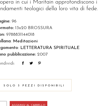
’opera in cui i Maritain approfondiscono i
ondamenti teologici della loro vita di fede.
agine:
96
ormato:
13x20 BROSSURA
bn:
9788831144018
llana
:
Meditazioni
rgomento
:
LETTERATURA SPIRITUALE
no pubblicazione:
2007
ndividi:
SOLO 3 PEZZI DISPONIBILI
ta
AGGIUNGI AL CARRELLO