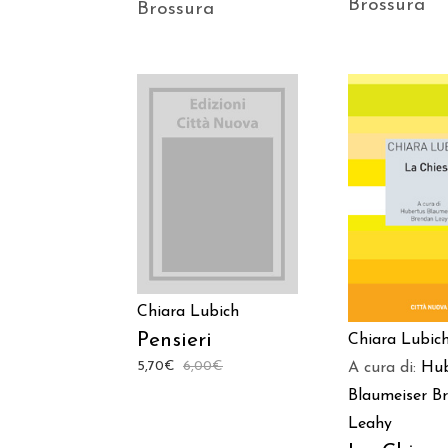
Brossura
Brossura
AGGIUNGI AL
AGGIUNGI
CARRELLO
CARREL
Chiara Lubich
Pensieri
Chiara Lubic
5,70
€
6,00
€
A cura di:
Hub
Blaumeiser
B
Leahy