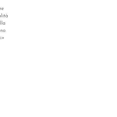
re
lità
lla
ano.
ci»