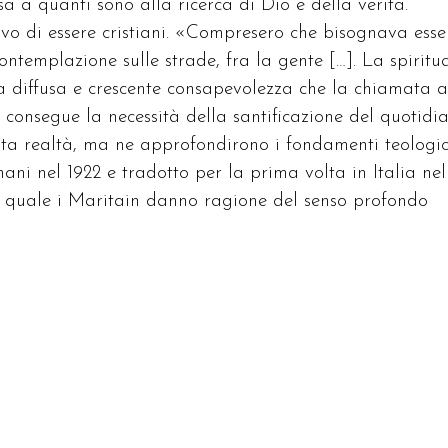
sa a quanti sono alla ricerca di Dio e della verità.
o di essere cristiani. «Compresero che bisognava esse
ntemplazione sulle strade, fra la gente […]. La spiritua
 diffusa e crescente consapevolezza che la chiamata a
 ne consegue la necessità della santificazione del quotidi
sta realtà, ma ne approfondirono i fondamenti teologi
ani nel 1922 e tradotto per la prima volta in Italia nel
la quale i Maritain danno ragione del senso profondo