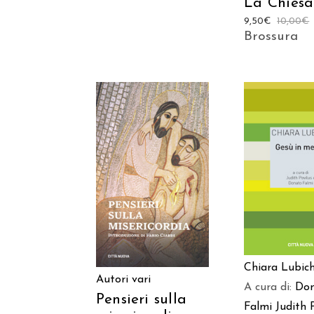
La Chiesa
9,50
€
10,00
€
Brossura
AGGIUNGI
AGGIUNGI AL
CARREL
CARRELLO
Chiara Lubic
Autori vari
A cura di:
Do
Pensieri sulla
Falmi
Judith 