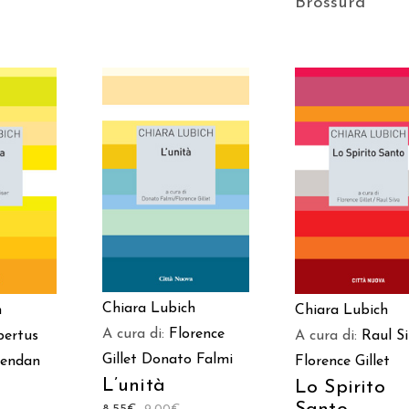
Brossura
AGGIUNGI AL
 AL
AGGIUNGI AL
CARRELLO
LO
CARRELLO
Chiara Lubich
h
Chiara Lubich
A cura di:
Florence
ertus
A cura di:
Raul Si
Gillet
Donato Falmi
rendan
Florence Gillet
L’unità
Lo Spirito