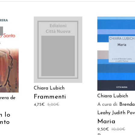
AGGIUNGI AL
AGGIUNGI AL
CARRELLO
TTO
CARRELLO
Chiara Lubich
Chiara Lubich
Frammenti
rera de
A cura di:
Brenda
4,75
€
5,00
€
Leahy
Judith Pov
n lo
Maria
anto
9,50
€
10,00
€