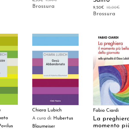
Santo
8,55
€
9,00
€
Brossura
9,50
€
10,00
€
Brossura
 AL
AGGIUNGI AL
AGGIUNGI AL
LO
CARRELLO
CARRELLO
h
Chiara Lubich
Fabio Ciardi
La preghiera
nato
A cura di:
Hubertus
momento pi
Povilus
Blaumeiser