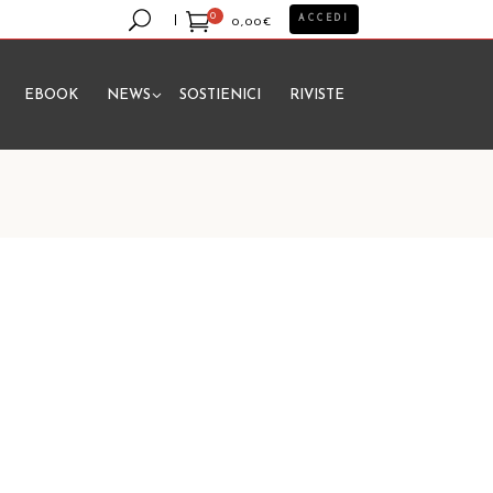
0
ACCEDI
0,00
€
EBOOK
NEWS
SOSTIENICI
RIVISTE
essun prodotto nel carrello.