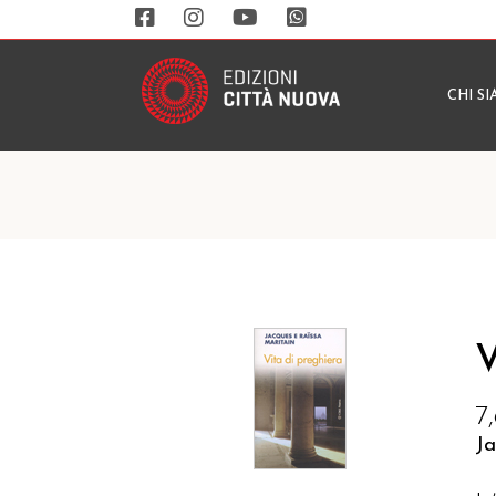
CHI S
V
7
J