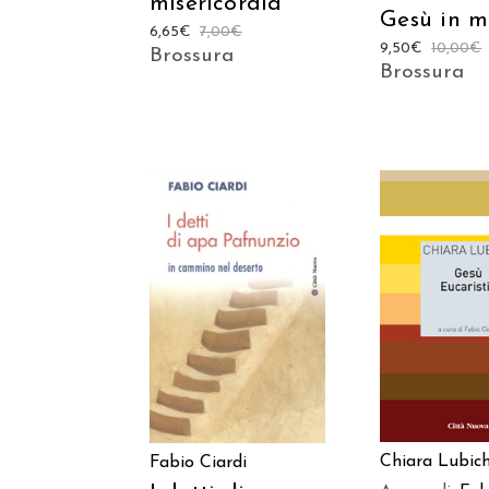
misericordia
Gesù in m
6,65
€
7,00
€
9,50
€
10,00
€
Brossura
Brossura
AGGIUNGI AL
AGGIUNGI
CARRELLO
CARREL
Chiara Lubic
Fabio Ciardi