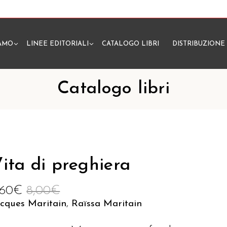
IAMO
LINEE EDITORIALI
CATALOGO LIBRI
DISTRIBUZIONE
N
Catalogo libri
ita di preghiera
,60
€
8,00
€
acques Maritain
,
Raïssa Maritain