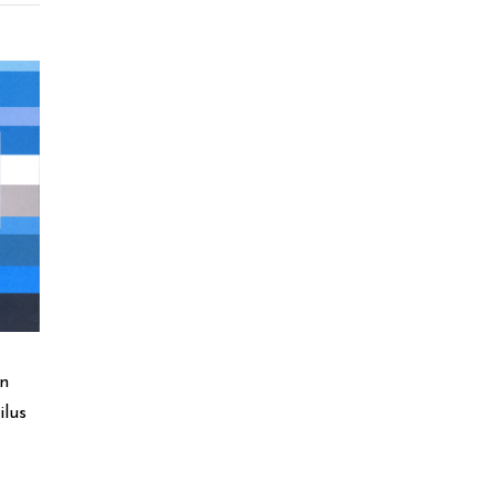
n
ilus