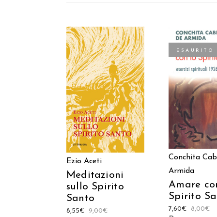
ESAURITO
AGGIUNGI AL
LEGGI TU
CARRELLO
Conchita Cab
Ezio Aceti
Armida
Meditazioni
Amare co
sullo Spirito
Spirito S
Santo
7,60
€
8,00
€
8,55
€
9,00
€