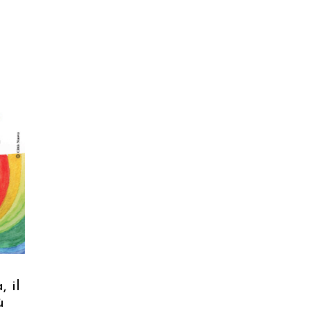
, il
ù