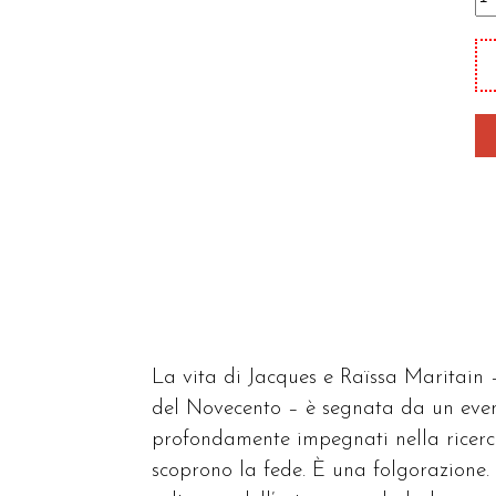
di
pr
qu
La vita di Jacques e Raïssa Maritain 
del Novecento – è segnata da un event
profondamente impegnati nella ricerca 
scoprono la fede. È una folgorazione. 