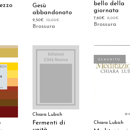
bello della
ezzo
Gesù
giornata
abbandonato
7,60
€
8,00
€
9,50
€
10,00
€
Brossura
Brossura
ESAURITO
AGGIUNGI AL
 AL
CARRELLO
LEGGI TUTTO
LO
Chiara Lubich
Fermenti di
h
Chiara Lubich
unità