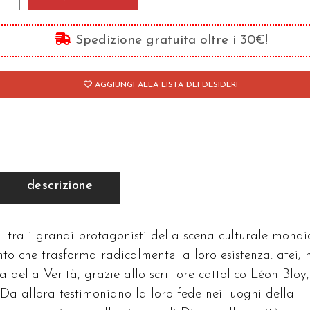
eghiera
Spedizione gratuita oltre i 30€!
antità
AGGIUNGI ALLA LISTA DEI DESIDERI
descrizione
– tra i grandi protagonisti della scena culturale mondi
o che trasforma radicalmente la loro esistenza: atei,
della Verità, grazie allo scrittore cattolico Léon Bloy,
Da allora testimoniano la loro fede nei luoghi della