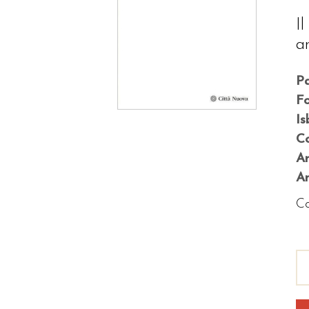
I
a
P
F
Is
Co
A
An
Co