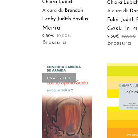
Chiara Lubich
Chiara Lubic
A cura di:
Brendan
A cura di:
Do
Leahy
Judith Povilus
Falmi
Judith 
Maria
Gesù in m
9,50
€
10,00
€
9,50
€
10,00
€
Brossura
Brossura
ESAURITO
AGGIUNGI
LEGGI TUTTO
CARREL