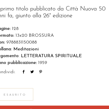
l primo titolo pubblicato da Città Nuova 50
nni fa, giunto alla 26° edizione
agine:
128
ormato:
13x20 BROSSURA
bn:
9788831150088
llana
:
Meditazioni
rgomento
:
LETTERATURA SPIRITUALE
no pubblicazione:
1959
ndividi:
ESAURITO