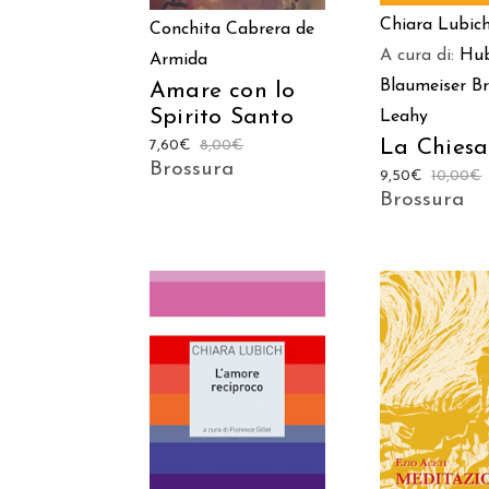
Chiara Lubic
Conchita Cabrera de
A cura di:
Hub
Armida
Blaumeiser
B
Amare con lo
Spirito Santo
Leahy
La Chiesa
7,60
€
8,00
€
Brossura
9,50
€
10,00
€
Brossura
AGGIUNGI AL
AGGIUNGI
CARRELLO
CARREL