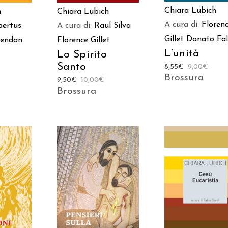
Chiara Lubich
h
Chiara Lubich
A cura di:
Floren
ertus
A cura di:
Raul Silva
Gillet
Donato Fa
rendan
Florence Gillet
L’unità
Lo Spirito
Santo
8,55
€
9,00
€
Brossura
9,50
€
10,00
€
Brossura
AGGIUNGI AL
 AL
AGGIUNGI AL
CARRELLO
LO
CARRELLO