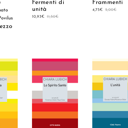
Fermenti di
Frammenti
h
unità
4,75
€
5,00
€
nato
10,93
€
11,50
€
Povilus
ezzo
AGGIUNGI AL
 AL
AGGIUNGI AL
CARRELLO
LO
CARRELLO