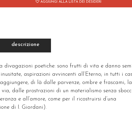
AGGIUNGI ALLA LISTA DEI DESIDERI
descrizione
 a divagazioni poetiche: sono frutti di vita e danno sem
inusitate, aspirazioni avvincenti all’Eterno; in tutti i cas
r raggiungere, di là dalle parvenze, ombre e frascami, la
via, dalle prostrazioni di un materialismo senza sbocc
peranza e all’amore, come per il ricostruirsi d’una
one di I. Giordani).