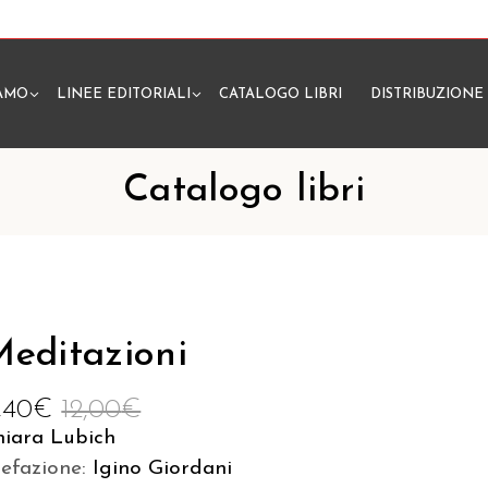
IAMO
LINEE EDITORIALI
CATALOGO LIBRI
DISTRIBUZIONE
N
Catalogo libri
editazioni
1,40
€
12,00
€
hiara Lubich
refazione:
Igino Giordani