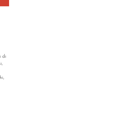
i di
i,
hi,