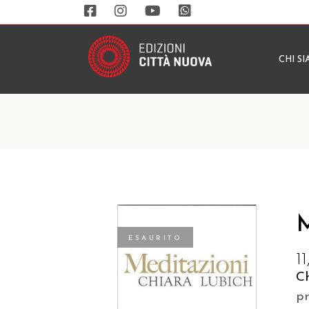
CHI S
M
ESAURITO
1
C
p