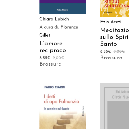
Chiara Lubich
Ezio Aceti
A cura di:
Florence
Meditazio
Gillet
sullo Spir
L’amore
Santo
reciproco
8,55
€
9,00
€
Brossura
8,55
€
9,00
€
Brossura
AGGIUNGI
AGGIUNGI AL
CARREL
CARRELLO