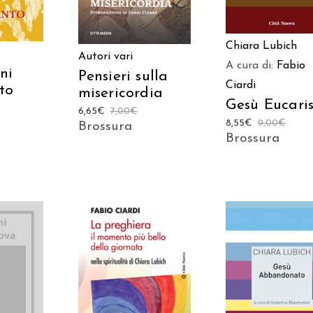
Chiara Lubich
Autori vari
A cura di:
Fabio
ni
Pensieri sulla
Ciardi
ito
misericordia
Gesù Eucaris
6,65
€
7,00
€
8,55
€
9,00
€
Brossura
Brossura
 AL
AGGIUNGI AL
AGGIUNGI AL
LO
CARRELLO
CARRELLO