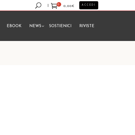
0
ACCEDI
0,00
€
EBOOK
NEWS
SOSTIENICI
RIVISTE
essun prodotto nel carrello.