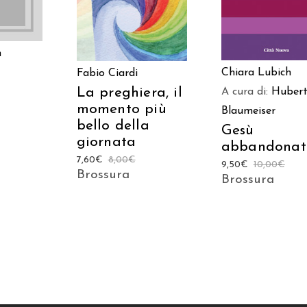
h
Chiara Lubich
Fabio Ciardi
La preghiera, il
A cura di:
Hubert
momento più
Blaumeiser
bello della
Gesù
giornata
abbandonat
7,60
€
8,00
€
9,50
€
10,00
€
Brossura
Brossura