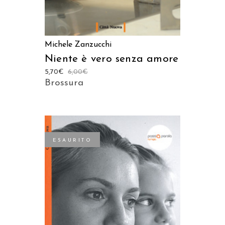
Michele Zanzucchi
Niente è vero senza amore
5,70
€
6,00
€
Brossura
ESAURITO
LEGGI TUTTO