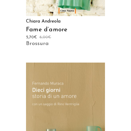
Chiara Andreola
Fame d’amore
5,70
€
6,00
€
Brossura
AGGIUNGI AL CARRELLO