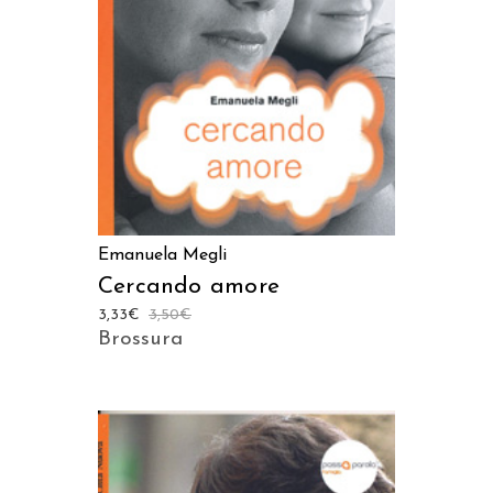
Emanuela Megli
Cercando amore
3,33
€
3,50
€
Brossura