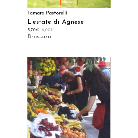
Tamara Pastorelli
L’estate di Agnese
5,70
€
6,00
€
Brossura
AGGIUNGI AL CARRELLO