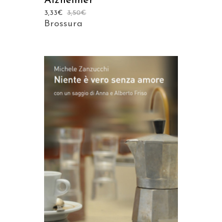
Alzheimer
3,33
€
3,50
€
Brossura
AGGIUNGI AL CARRELLO