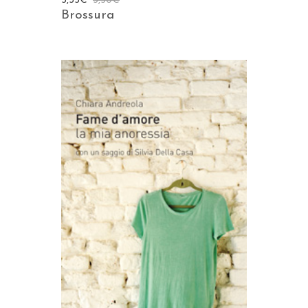
3,33
€
3,50
€
Brossura
AGGIUNGI AL CARRELLO