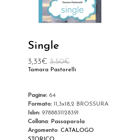
Single
3,33
€
3,50
€
Tamara Pastorelli
Pagine:
64
Formato:
11,3x18,2 BROSSURA
Isbn:
9788831128391
Collana
:
Passaparola
Argomento
:
CATALOGO
STORICO