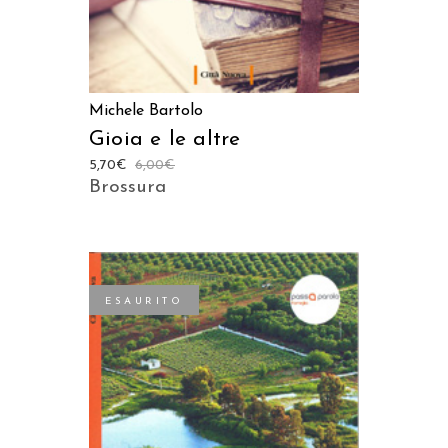
Michele Bartolo
Gioia e le altre
5,70
€
6,00
€
Brossura
ESAURITO