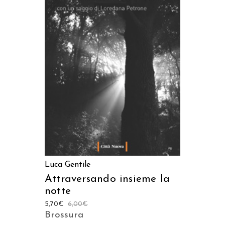
AGGIUNGI AL CARRELLO
Luca Gentile
Attraversando insieme la
notte
5,70
€
6,00
€
Brossura