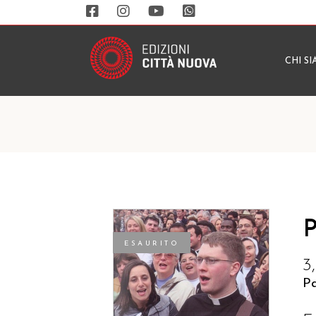
CHI S
P
ESAURITO
3
P