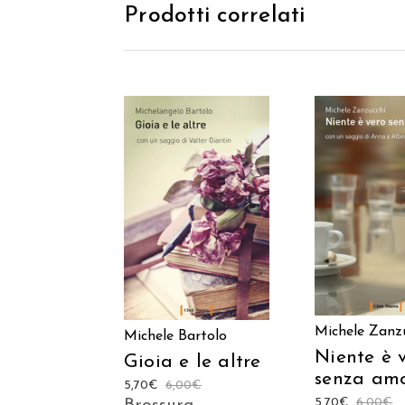
Prodotti correlati
AGGIUNGI
AGGIUNGI AL
CARREL
CARRELLO
Michele Zanz
Michele Bartolo
Niente è 
Gioia e le altre
senza am
5,70
€
6,00
€
5,70
€
6,00
€