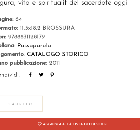
igura, vita e spiritualit del sacerdote oggi
agine:
64
ormato:
11,3x18,2 BROSSURA
bn:
9788831128179
llana
:
Passaparola
rgomento
:
CATALOGO STORICO
no pubblicazione:
2011
ndividi:
ESAURITO
AGGIUNGI ALLA LISTA DEI DESIDERI