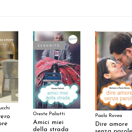
ESAURITO
 AL
AGGIUNGI AL
LEGGI TUTTO
LO
CARRELLO
ucchi
Oreste Paliotti
vero
Paolo Rovea
Amici miei
ore
Dire amore
della strada
senza parol