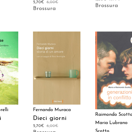
5,70
€
6,00
€
Brossura
Brossura
 AL
AGGIUNGI AL
AGGIUNGI AL
LO
CARRELLO
CARRELLO
elli
Fernando Muraca
Raimondo Scott
i
Dieci giorni
Maria Lubrano
5,70
€
6,00
€
Scotto