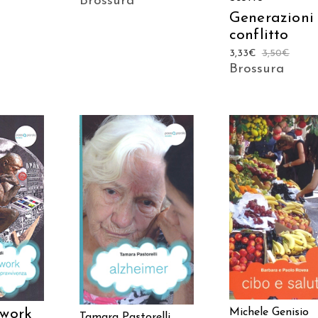
Brossura
Generazioni 
conflitto
3,33
€
3,50
€
Brossura
AGGIUNGI AL
 AL
AGGIUNGI AL
CARRELLO
LO
CARRELLO
twork
Michele Genisio
Tamara Pastorelli