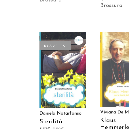
Brossura
Brossura
ESAURITO
AGGIUNGI
LEGGI TUTTO
CARREL
Viviana De M
Daniela Notarfonso
Klaus
Sterilità
Hemmerl