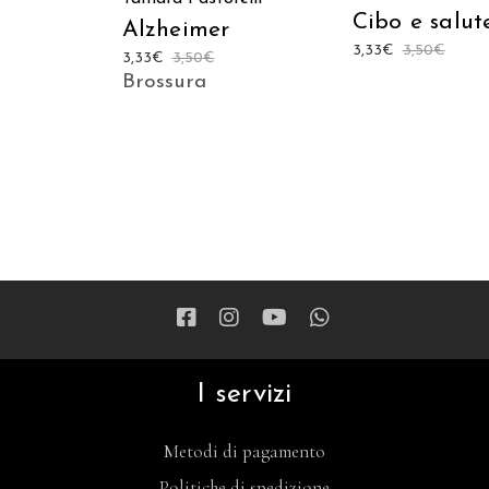
Cibo e salut
Alzheimer
3,33
€
3,50
€
3,33
€
3,50
€
Brossura
I servizi
Metodi di pagamento
Politiche di spedizione