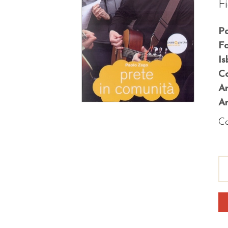
F
P
F
Is
Co
A
An
Co