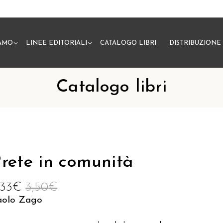
IAMO
LINEE EDITORIALI
CATALOGO LIBRI
DISTRIBUZIONE
N
Catalogo libri
rete in comunità
,33
€
3,50
€
aolo Zago