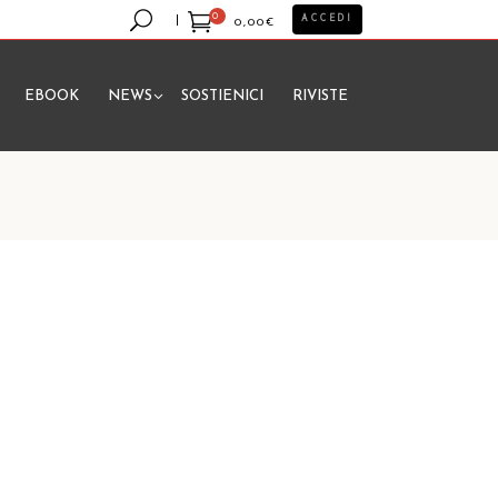
0
ACCEDI
0,00
€
EBOOK
NEWS
SOSTIENICI
RIVISTE
essun prodotto nel carrello.