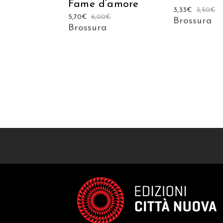
Fame d’amore
3,33
€
3,50
€
5,70
€
6,00
€
Brossura
Brossura