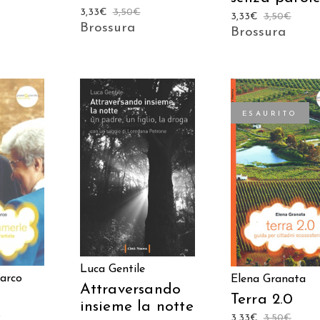
3,33
€
3,50
€
3,33
€
3,50
€
Brossura
Brossura
ESAURITO
AGGIUNGI AL
 AL
LEGGI TUTTO
CARRELLO
LO
Luca Gentile
arco
Elena Granata
Attraversando
Terra 2.0
insieme la notte
e
3,33
€
3,50
€