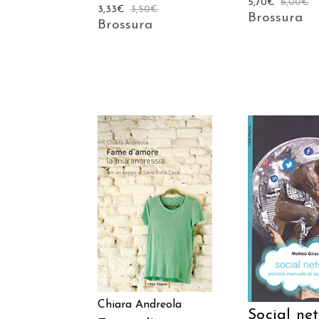
5,70
€
6,00
€
3,33
€
3,50
€
Brossura
Brossura
AGGIUNGI AL
AGGIUNGI
CARRELLO
CARREL
Chiara Andreola
Social ne