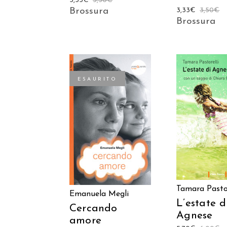
3,33
€
3,50
€
3,33
€
3,50
€
Brossura
Brossura
ESAURITO
AGGIUNGI
LEGGI TUTTO
CARREL
Tamara Pastor
Emanuela Megli
L’estate d
Cercando
Agnese
amore