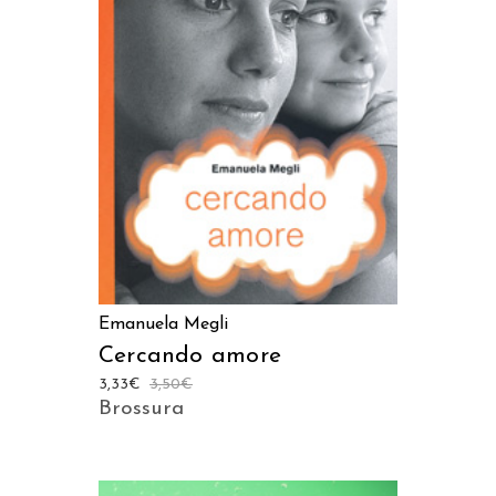
LEGGI TUTTO
Emanuela Megli
Cercando amore
3,33
€
3,50
€
Brossura