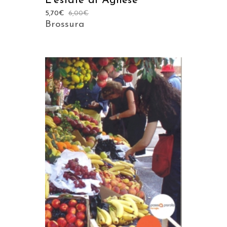
L’estate di Agnese
5,70
€
6,00
€
Brossura
AGGIUNGI AL CARRELLO