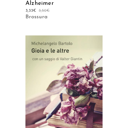
Alzheimer
3,33
€
3,50
€
Brossura
AGGIUNGI AL CARRELLO