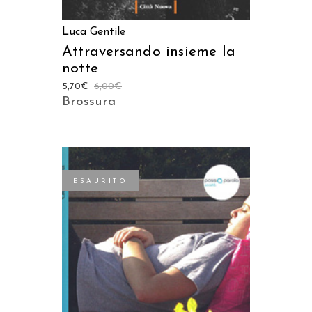
Luca Gentile
Attraversando insieme la
notte
5,70
€
6,00
€
Brossura
ESAURITO
LEGGI TUTTO