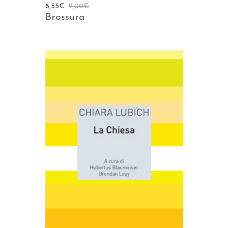
8,55
€
9,00
€
Brossura
AGGIUNGI AL CARRELLO