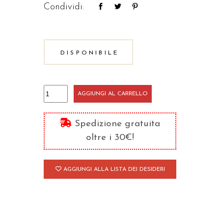
Condividi:
DISPONIBILE
Luce
AGGIUNGI AL CARRELLO
è
la
Spedizione gratuita
Tua
oltre i 30€!
Parola
quantità
AGGIUNGI ALLA LISTA DEI DESIDERI