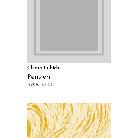
AGGIUNGI AL CARRELLO
Chiara Lubich
Pensieri
5,70
€
6,00
€