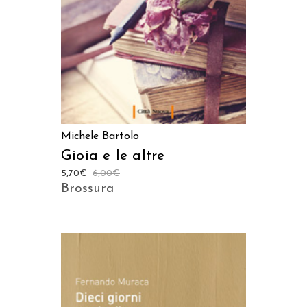
Michele Bartolo
Gioia e le altre
5,70
€
6,00
€
Brossura