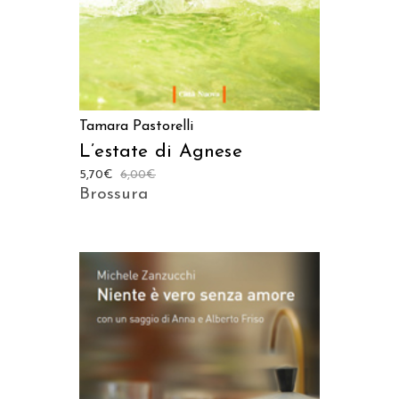
Tamara Pastorelli
L’estate di Agnese
5,70
€
6,00
€
Brossura