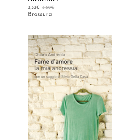
3,33
€
3,50
€
Brossura
AGGIUNGI AL CARRELLO