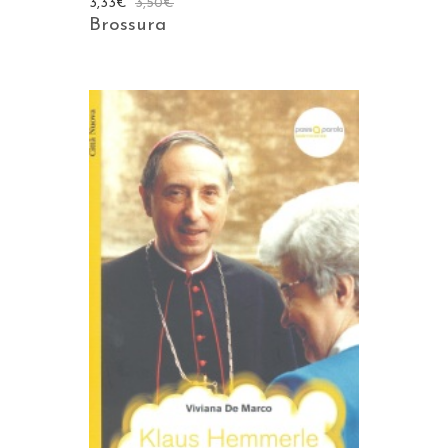
3,33
€
3,50
€
Brossura
AGGIUNGI AL CARRELLO