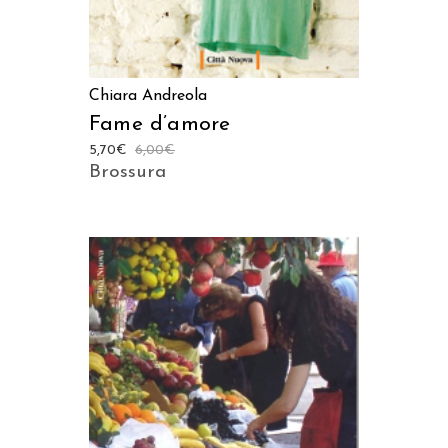
Chiara Andreola
Fame d’amore
5,70
€
6,00
€
Brossura