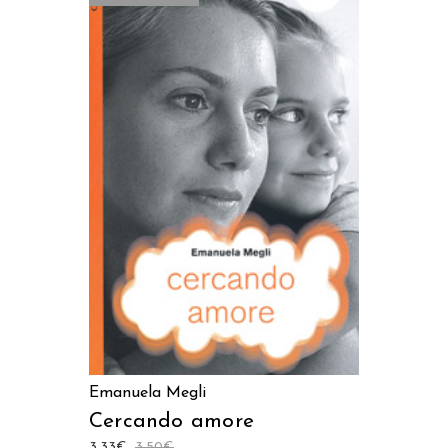
LEGGI TUTTO
Emanuela Megli
Cercando amore
3,33
€
3,50
€