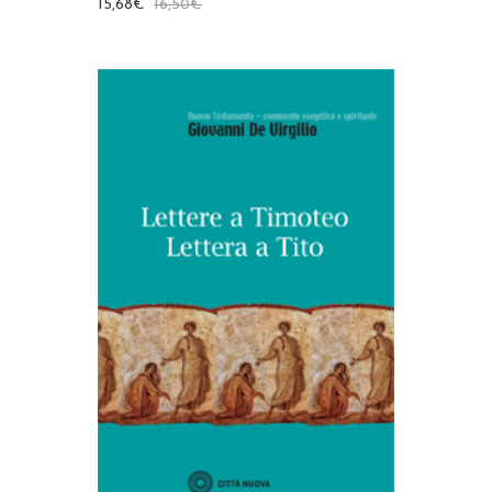
15,68
€
16,50
€
AGGIUNGI AL CARRELLO