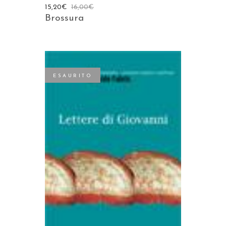
15,20
€
16,00
€
Brossura
ESAURITO
LEGGI TUTTO