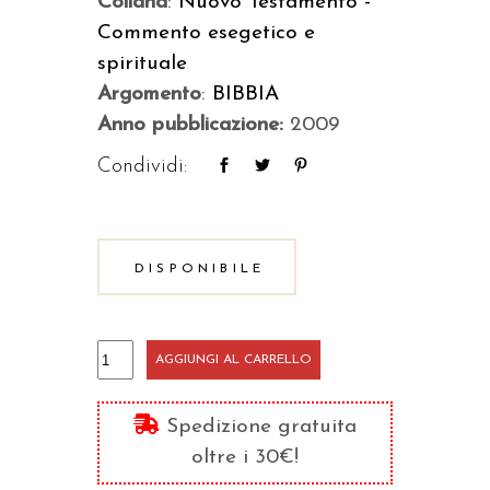
Collana
:
Nuovo Testamento -
Commento esegetico e
spirituale
Argomento
:
BIBBIA
Anno pubblicazione:
2009
Condividi:
DISPONIBILE
Lettera
AGGIUNGI AL CARRELLO
ai
Galati
Spedizione gratuita
quantità
oltre i 30€!