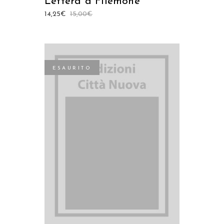
Lettera a Filemone
14,25
€
15,00
€
ESAURITO
LEGGI TUTTO