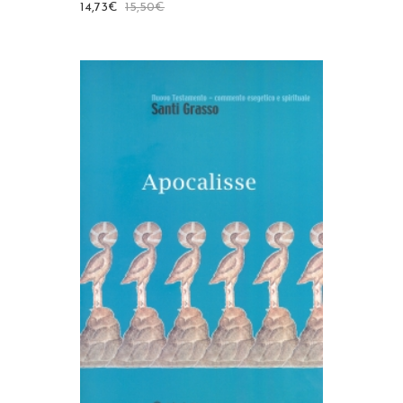
14,73
€
15,50
€
AGGIUNGI AL CARRELLO