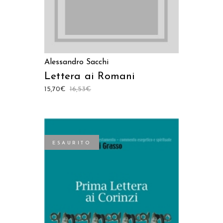
Alessandro Sacchi
Lettera ai Romani
15,70
€
16,53
€
ESAURITO
LEGGI TUTTO