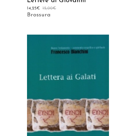
Lettere di Giovanni
14,25
€
15,00
€
Brossura
AGGIUNGI AL CARRELLO