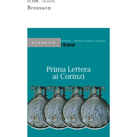
17,10
€
18,00
€
Brossura
ESAURITO
LEGGI TUTTO