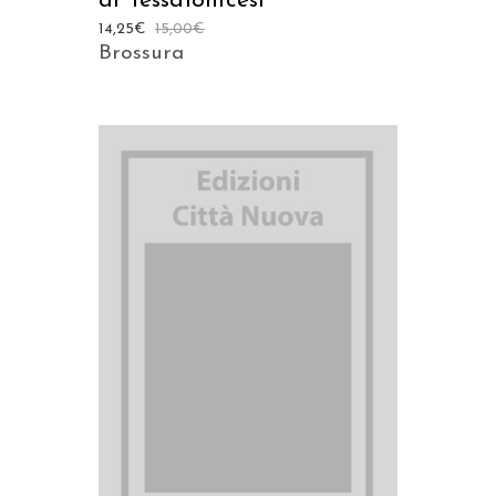
ai Tessalonicesi
14,25
€
15,00
€
Brossura
AGGIUNGI AL CARRELLO