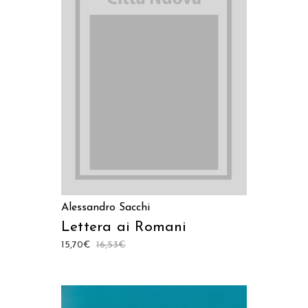
LEGGI TUTTO
Alessandro Sacchi
Lettera ai Romani
15,70
€
16,53
€