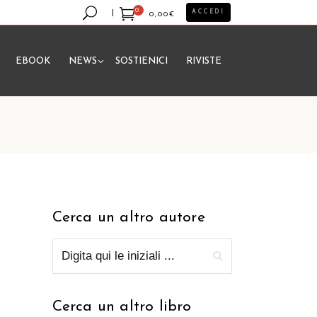
0
ACCEDI
0,00
€
EBOOK
NEWS
SOSTIENICI
RIVISTE
essun prodotto nel carrello.
Cerca un altro autore
Cerca un altro libro