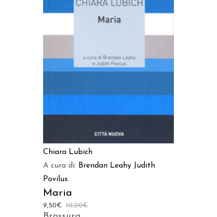
AGGIUNGI AL CARRELLO
Chiara Lubich
A cura di:
Brendan Leahy
Judith
Povilus
Maria
9,50
€
10,00
€
Brossura