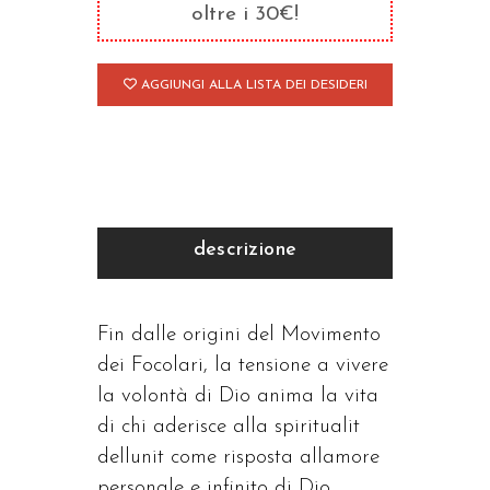
Dio
oltre i 30€!
quantità
AGGIUNGI ALLA LISTA DEI DESIDERI
descrizione
Fin dalle origini del Movimento
dei Focolari, la tensione a vivere
la volontà di Dio anima la vita
di chi aderisce alla spiritualit
dellunit come risposta allamore
personale e infinito di Dio.