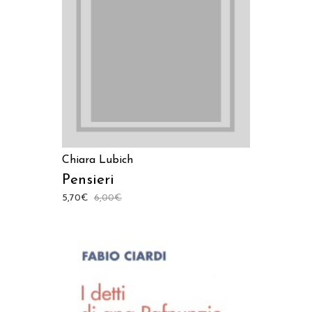
AGGIUNGI AL CARRELLO
Chiara Lubich
Pensieri
5,70
€
6,00
€