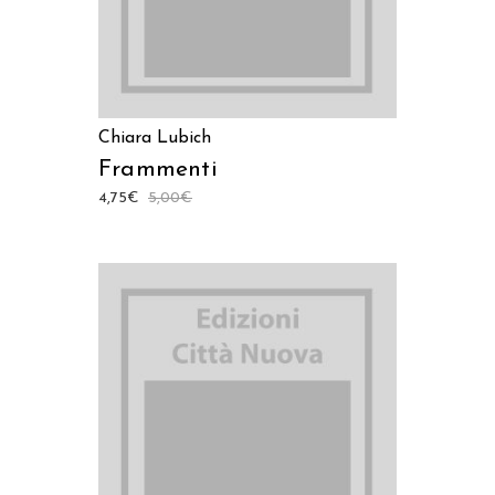
Chiara Lubich
Frammenti
4,75
€
5,00
€
AGGIUNGI AL CARRELLO