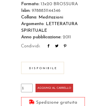
Formato:
13x20 BROSSURA
Isbn:
9788831144346
Collana
:
Meditazioni
Argomento
:
LETTERATURA
SPIRITUALE
Anno pubblicazione:
2011
Condividi:
DISPONIBILE
La
AGGIUNGI AL CARRELLO
volontà
di
Spedizione gratuita