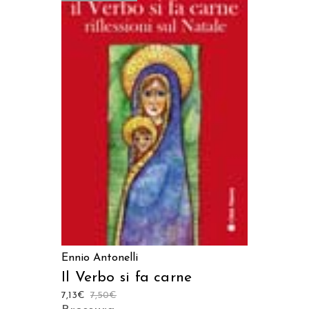
LEGGI TUTTO
Ennio Antonelli
Il Verbo si fa carne
7,13
€
7,50
€