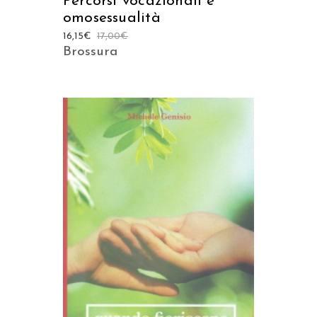
Percorsi vocazionali e
omosessualità
16,15
€
17,00
€
Brossura
AGGIUNGI AL CARRELLO