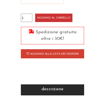
Il
AGGIUNGI AL CARRELLO
segreto
della
Spedizione gratuita
gioia
oltre i 30€!
quantità
AGGIUNGI ALLA LISTA DEI DESIDERI
descrizione