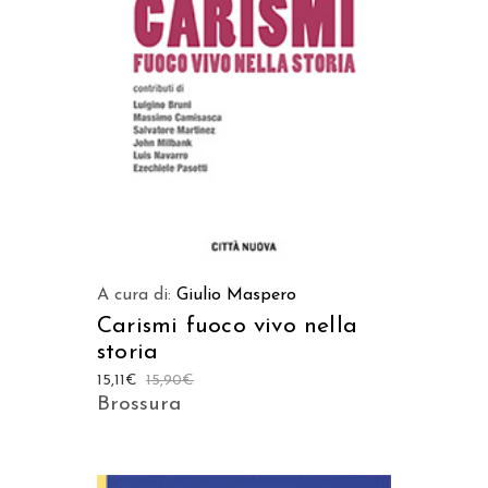
AGGIUNGI AL CARRELLO
A cura di:
Giulio Maspero
Carismi fuoco vivo nella
storia
15,11
€
15,90
€
Brossura