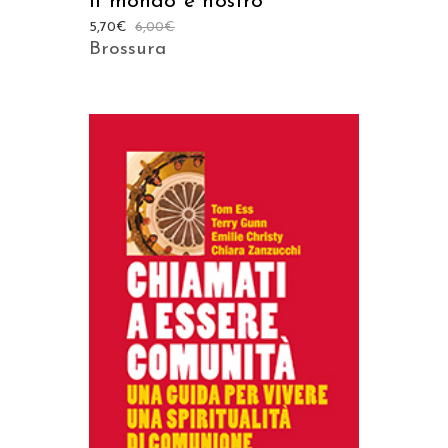
Il mondo è nostro
5,70
€
6,00
€
Brossura
AGGIUNGI AL CARRELLO