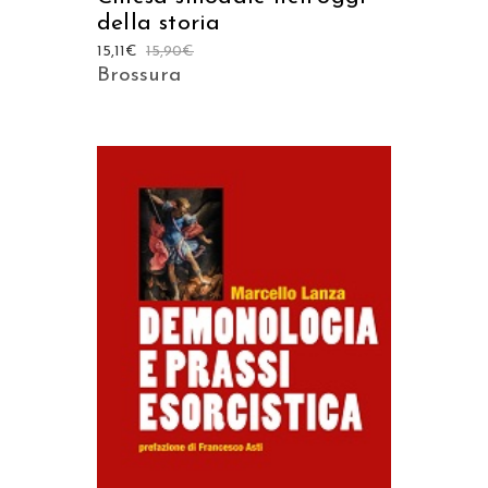
della storia
15,11
€
15,90
€
Brossura
AGGIUNGI AL CARRELLO