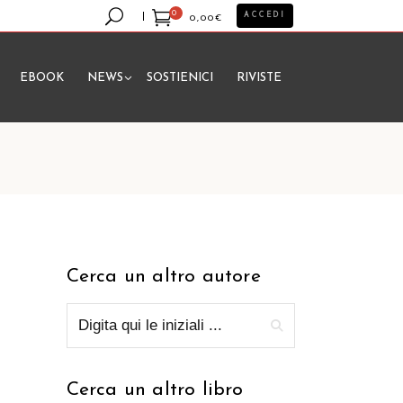
0
ACCEDI
0,00
€
EBOOK
NEWS
SOSTIENICI
RIVISTE
essun prodotto nel carrello.
Cerca un altro autore
Cerca un altro libro