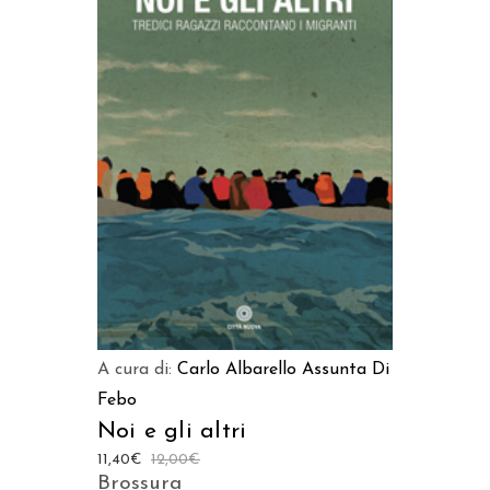
AGGIUNGI AL CARRELLO
A cura di:
Carlo Albarello
Assunta Di
Febo
Noi e gli altri
11,40
€
12,00
€
Brossura