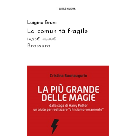
Luigino Bruni
La comunità fragile
14,25
€
15,00
€
Brossura
AGGIUNGI AL CARRELLO