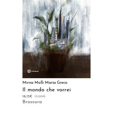
AGGIUNGI AL CARRELLO
Mirna Molli
Maria Greco
Il mondo che vorrei
16,15
€
17,00
€
Brossura