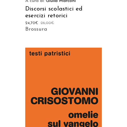
A cura di:
Giulia Marconi
Discorsi scolastici ed
esercizi retorici
24,70
€
26,00
€
Brossura
AGGIUNGI AL CARRELLO