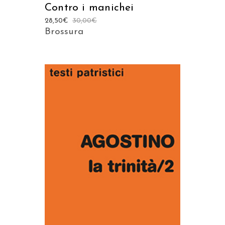
Contro i manichei
28,50
€
30,00
€
Brossura
AGGIUNGI AL CARRELLO