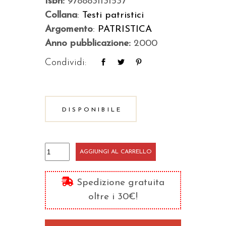
Isbn:
9788831131537
Collana
:
Testi patristici
Argomento
:
PATRISTICA
Anno pubblicazione:
2000
Condividi:
DISPONIBILE
Difesa
AGGIUNGI AL CARRELLO
della
vera
Spedizione gratuita
religione
oltre i 30€!
quantità