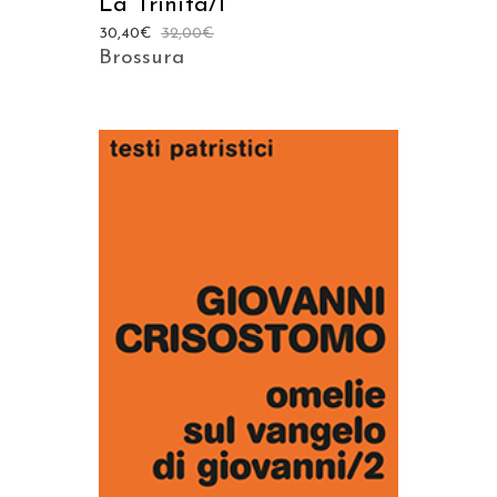
La Trinità/1
30,40
€
32,00
€
Brossura
AGGIUNGI AL CARRELLO