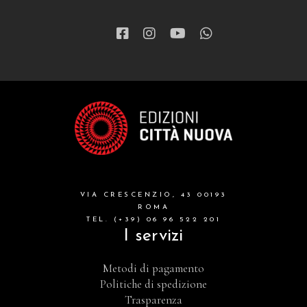
narrativa
letteratura spirituale
grandi opere
formazione cristiana e liturgia
catalogo storico
bibbia
VIA CRESCENZIO, 43 00193
attualita'
ROMA
TEL. (+39) 06 96 522 201
I servizi
Metodi di pagamento
Politiche di spedizione
Trasparenza