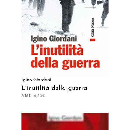
AGGIUNGI AL CARRELLO
Igino Giordani
L’inutilità della guerra
6,18
€
6,50
€