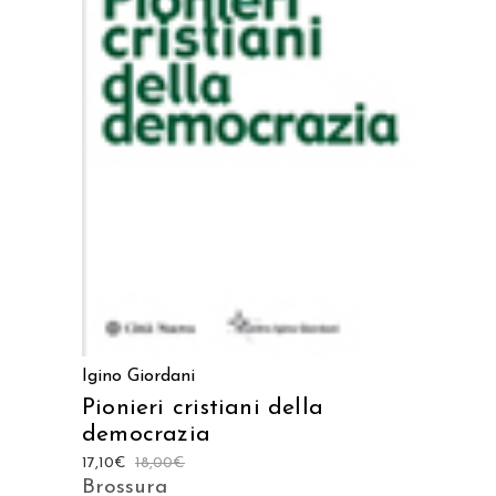
AGGIUNGI AL CARRELLO
Igino Giordani
Pionieri cristiani della
democrazia
17,10
€
18,00
€
Brossura