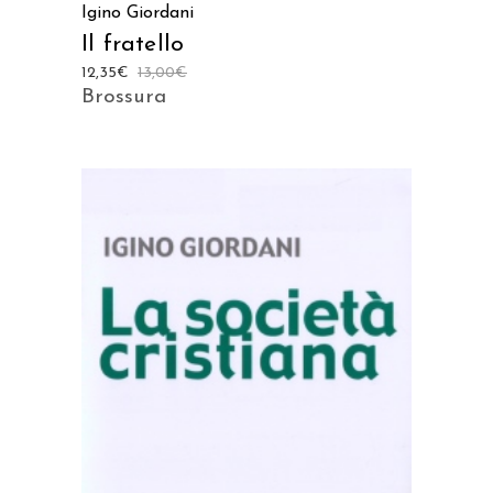
Igino Giordani
Il fratello
12,35
€
13,00
€
Brossura
AGGIUNGI AL CARRELLO