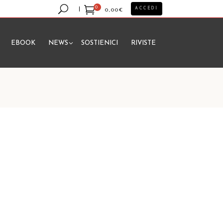
0
ACCEDI
0,00
€
EBOOK
NEWS
SOSTIENICI
RIVISTE
essun prodotto nel carrello.