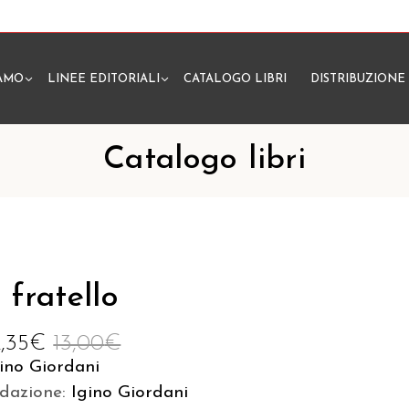
IAMO
LINEE EDITORIALI
CATALOGO LIBRI
DISTRIBUZIONE
N
Catalogo libri
l fratello
2,35
€
13,00
€
ino Giordani
edazione:
Igino Giordani