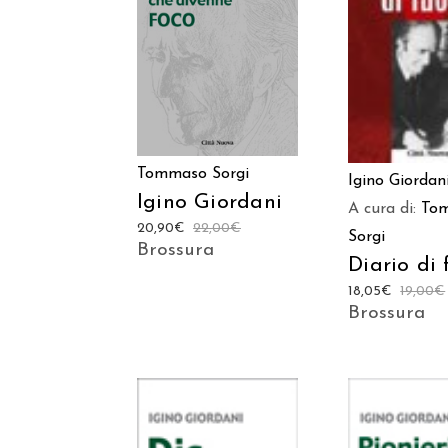
AGGIUNGI
LEGGI TUTTO
CARREL
Tommaso Sorgi
Igino Giordan
Igino Giordani
A cura di:
To
20,90
€
22,00
€
Sorgi
Brossura
Diario di
18,05
€
19,00
€
Brossura