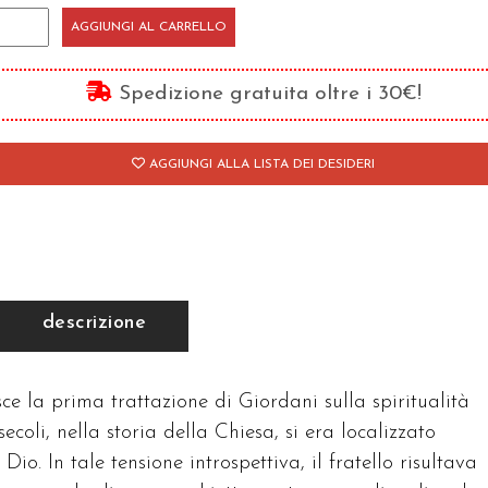
AGGIUNGI AL CARRELLO
atello
antità
Spedizione gratuita oltre i 30€!
AGGIUNGI ALLA LISTA DEI DESIDERI
descrizione
isce la prima trattazione di Giordani sulla spiritualità
ecoli, nella storia della Chiesa, si era localizzato
i Dio. In tale tensione introspettiva, il fratello risultava