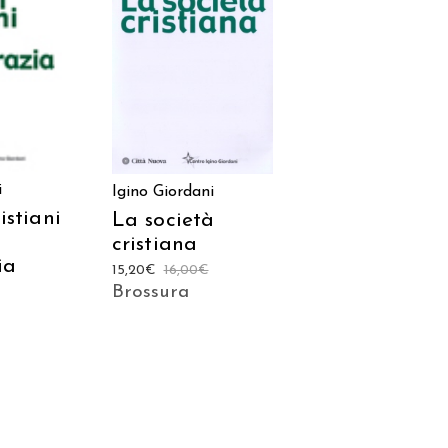
 AL
AGGIUNGI AL
LO
CARRELLO
i
Igino Giordani
istiani
La società
cristiana
ia
15,20
€
16,00
€
Brossura