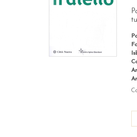
P
tu
P
F
Is
Co
A
An
Co