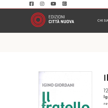
CHI S
I
1
Ig
r