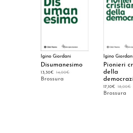
AGGIUNGI AL
AGGIUNGI
CARRELLO
CARREL
Igino Giordani
Igino Giordan
Disumanesimo
Pionieri cr
della
13,30
€
14,00
€
democraz
Brossura
17,10
€
18,00
€
Brossura