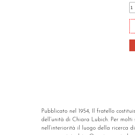
Il
fr
qu
Pubblicato nel 1954, Il fratello costitu
dell’unità di Chiara Lubich. Per molti s
nell’interiorità il luogo della ricerca d