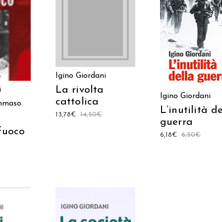
AGGIUNGI AL
 AL
AGGIUNGI AL
CARRELLO
LO
CARRELLO
Igino Giordani
La rivolta
i
Igino Giordani
cattolica
mmaso
L’inutilità d
13,78
€
14,50
€
guerra
 fuoco
6,18
€
6,50
€