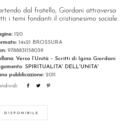
artendo dal fratello, Giordani attraversa
tti i temi fondanti il cristianesimo sociale.
agine:
120
ormato:
14x21 BROSSURA
bn:
9788831158039
llana
:
Verso l’Unità – Scritti di Igino Giordani
rgomento
:
SPIRITUALITA' DELL'UNITA'
no pubblicazione:
2011
ndividi:
DISPONIBILE