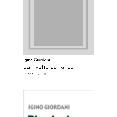
AGGIUNGI AL CARRELLO
Igino Giordani
La rivolta cattolica
13,78
€
14,50
€