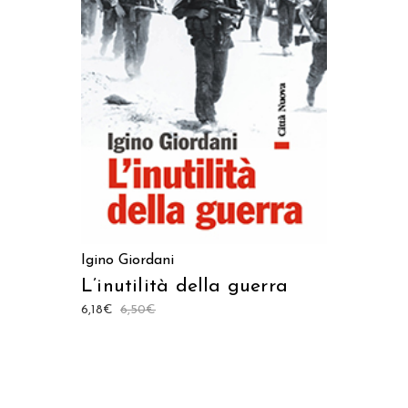
AGGIUNGI AL CARRELLO
Igino Giordani
L’inutilità della guerra
6,18
€
6,50
€