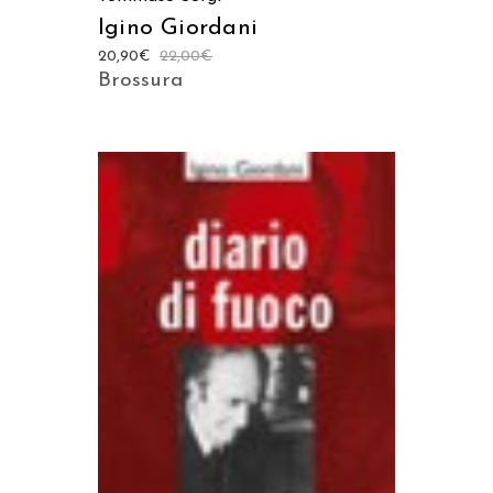
Igino Giordani
20,90
€
22,00
€
Brossura
AGGIUNGI AL CARRELLO