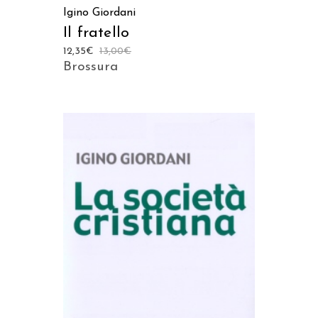
Igino Giordani
Il fratello
12,35
€
13,00
€
Brossura
AGGIUNGI AL CARRELLO