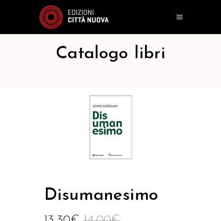
Catalogo libri
Disumanesimo
13,30
€
14,00
€