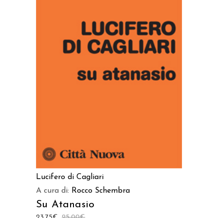
AGGIUNGI AL CARRELLO
Lucifero di Cagliari
A cura di:
Rocco Schembra
Su Atanasio
23,75
€
25,00
€