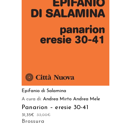
AGGIUNGI AL CARRELLO
Epifanio di Salamina
A cura di:
Andrea Mirto
Andrea Mele
Panarion – eresie 30-41
31,35
€
33,00
€
Brossura