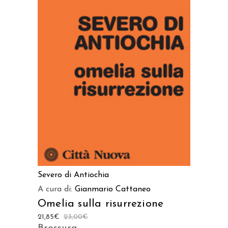
AGGIUNGI AL CARRELLO
Severo di Antiochia
A cura di:
Gianmario Cattaneo
Omelia sulla risurrezione
21,85
€
23,00
€