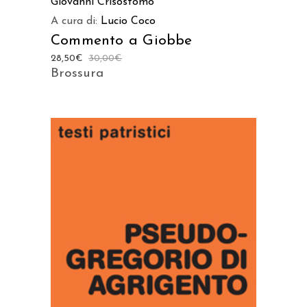
Giovanni Crisostomo
A cura di:
Lucio Coco
Commento a Giobbe
28,50
€
30,00
€
Brossura
AGGIUNGI AL CARRELLO