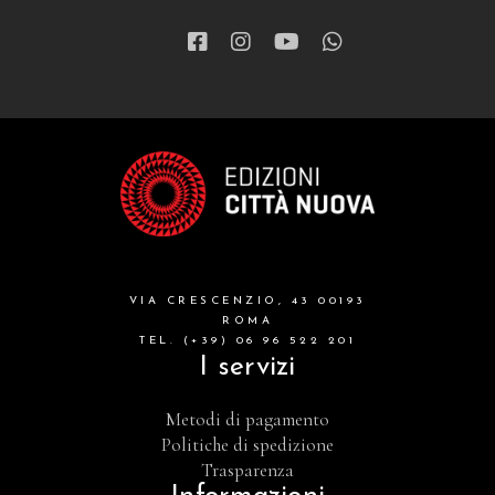
narrativa
letteratura spirituale
grandi opere
formazione cristiana e liturgia
catalogo storico
bibbia
VIA CRESCENZIO, 43 00193
attualita'
ROMA
TEL. (+39) 06 96 522 201
I servizi
Metodi di pagamento
Politiche di spedizione
Trasparenza