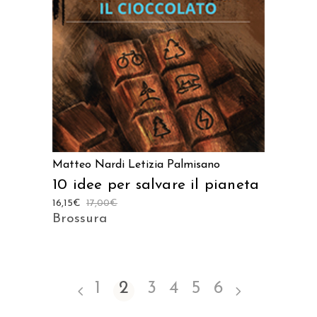
Matteo Nardi
Letizia Palmisano
10 idee per salvare il pianeta
16,15
€
17,00
€
Brossura
1
2
3
4
5
6