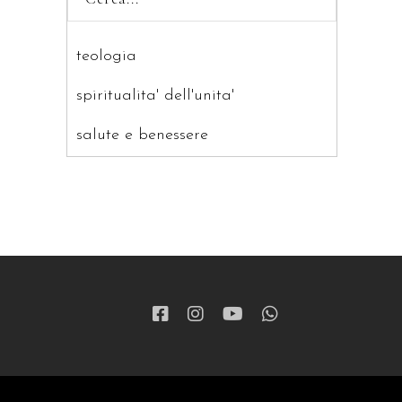
teologia
spiritualita' dell'unita'
salute e benessere
saggistica
ragazzi
patristica
narrativa
letteratura spirituale
grandi opere