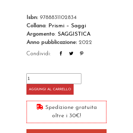
Isbn:
9788831102834
Collana
:
Prismi – Saggi
Argomento
:
SAGGISTICA
Anno pubblicazione:
2022
Condividi:
Salviamo
il
AGGIUNGI AL CARRELLO
mondo
a
Spedizione gratuita
tavola
oltre i 30€!
quantità