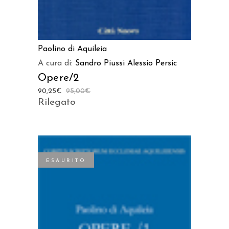
Paolino di Aquileia
A cura di:
Sandro Piussi
Alessio Persic
Opere/2
90,25
€
95,00
€
Rilegato
ESAURITO