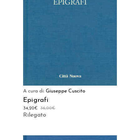
AGGIUNGI AL CARRELLO
A cura di:
Giuseppe Cuscito
Epigrafi
34,20
€
36,00
€
Rilegato