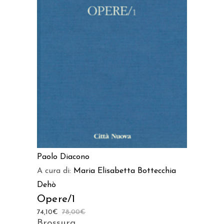
AGGIUNGI AL CARRELLO
Paolo Diacono
A cura di:
Maria Elisabetta Bottecchia
Dehò
Opere/1
74,10
€
78,00
€
Brossura