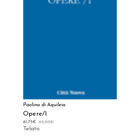
LEGGI TUTTO
Paolino di Aquileia
Opere/1
61,75
€
65,00
€
Telato