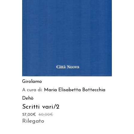
AGGIUNGI AL CARRELLO
Girolamo
A cura di:
Maria Elisabetta Bottecchia
Dehò
Scritti vari/2
57,00
€
60,00
€
Rilegato