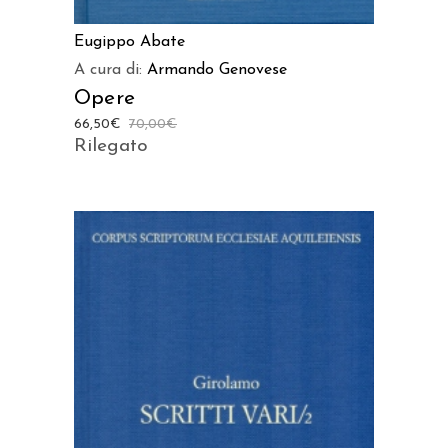
Eugippo Abate
A cura di:
Armando Genovese
Opere
66,50
€
70,00
€
Rilegato