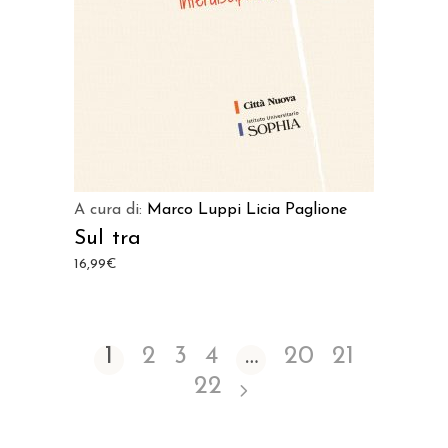
A cura di:
Marco Luppi
Licia Paglione
Sul tra
16,99
€
1
2
3
4
…
20
21
22