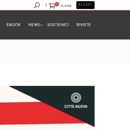
0
ACCEDI
0,00
€
EBOOK
NEWS
SOSTIENICI
RIVISTE
essun prodotto nel carrello.