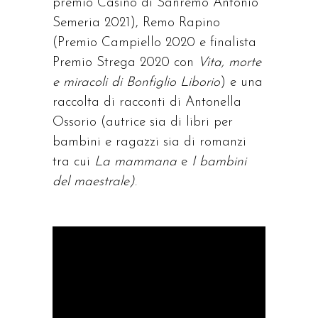
premio Casinò di Sanremo Antonio
Semeria 2021), Remo Rapino
(Premio Campiello 2020 e finalista
Premio Strega 2020 con
Vita, morte
e miracoli di Bonfiglio Liborio
) e una
raccolta di racconti di Antonella
Ossorio (autrice sia di libri per
bambini e ragazzi sia di romanzi
tra cui
La mammana
e
I bambini
del maestrale)
.