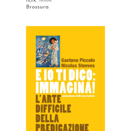
15,11
€
15,90
€
Brossura
AGGIUNGI AL CARRELLO