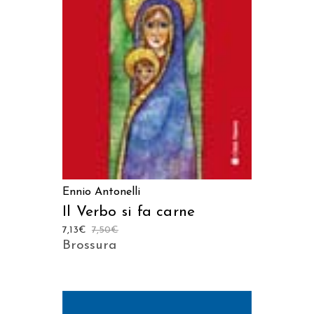
LEGGI TUTTO
Ennio Antonelli
Il Verbo si fa carne
7,13
€
7,50
€
Brossura