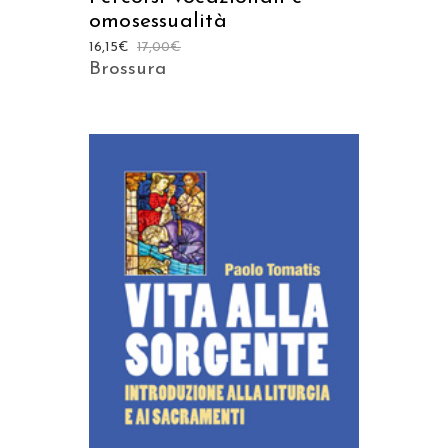
omosessualità
16,15
€
17,00
€
Brossura
AGGIUNGI AL CARRELLO