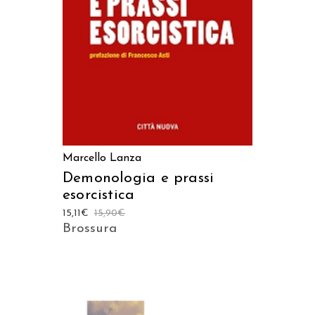
AGGIUNGI AL CARRELLO
Marcello Lanza
Demonologia e prassi
esorcistica
15,11
€
15,90
€
Brossura