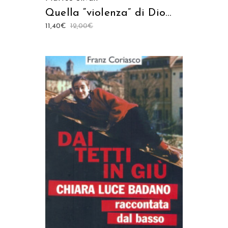
Quella “violenza” di Dio…
11,40
€
12,00
€
AGGIUNGI AL CARRELLO