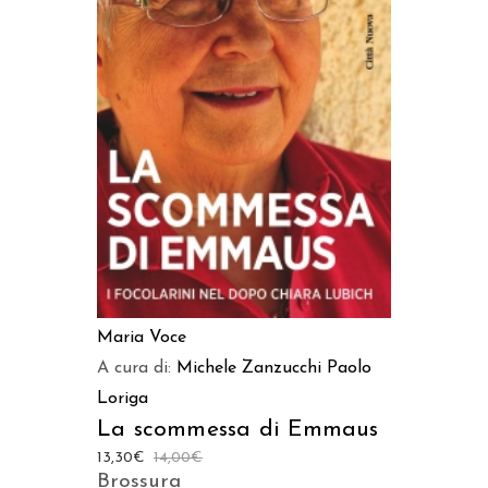
AGGIUNGI AL CARRELLO
Maria Voce
A cura di:
Michele Zanzucchi
Paolo
Loriga
La scommessa di Emmaus
13,30
€
14,00
€
Brossura