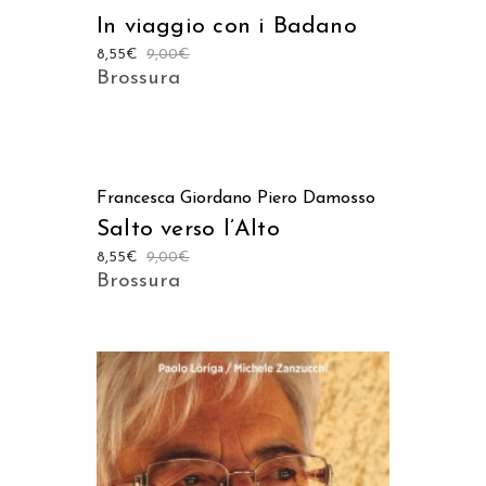
In viaggio con i Badano
8,55
€
9,00
€
Brossura
AGGIUNGI AL CARRELLO
Francesca Giordano
Piero Damosso
Salto verso l’Alto
8,55
€
9,00
€
Brossura