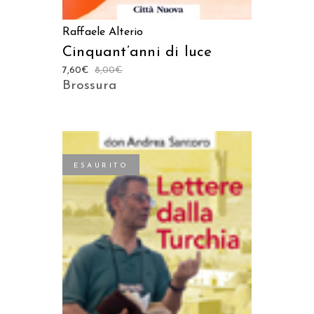
Raffaele Alterio
Cinquant’anni di luce
7,60
€
8,00
€
Brossura
ESAURITO
LEGGI TUTTO