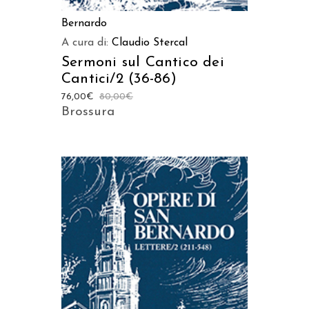
Bernardo
A cura di:
Claudio Stercal
Sermoni sul Cantico dei
Cantici/2 (36-86)
76,00
€
80,00
€
Brossura
AGGIUNGI AL CARRELLO