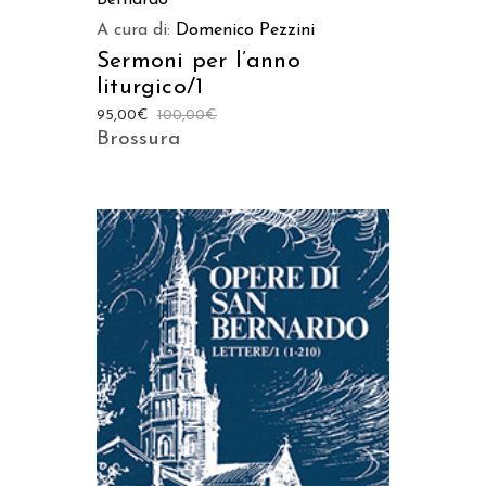
Bernardo
A cura di:
Domenico Pezzini
Sermoni per l’anno
liturgico/1
95,00
€
100,00
€
Brossura
AGGIUNGI AL CARRELLO