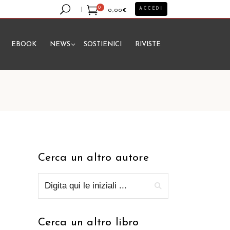
0
ACCEDI
0,00
€
EBOOK
NEWS
SOSTIENICI
RIVISTE
essun prodotto nel carrello.
Cerca un altro autore
Cerca un altro libro