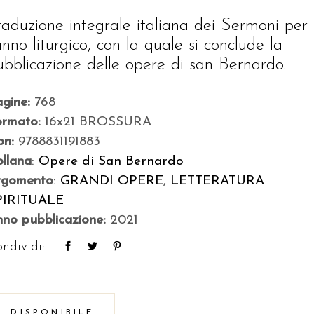
raduzione integrale italiana dei Sermoni per
’anno liturgico, con la quale si conclude la
ubblicazione delle opere di san Bernardo.
agine:
768
ormato:
16x21 BROSSURA
bn:
9788831191883
llana
:
Opere di San Bernardo
rgomento
:
GRANDI OPERE
,
LETTERATURA
PIRITUALE
no pubblicazione:
2021
ndividi:
DISPONIBILE