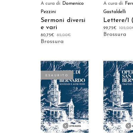
A cura di:
Domenico
A cura di:
Fer
Pezzini
Gastaldelli
Sermoni diversi
Lettere/1 
e vari
99,75
€
105,00
Brossura
80,75
€
85,00
€
Brossura
ESAURITO
AGGIUNGI
LEGGI TUTTO
CARREL