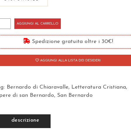
ermoni
AGGIUNGI AL CARRELLO
er
anno
Spedizione gratuita oltre i 30€!
turgico/1
antità
AGGIUNGI ALLA LISTA DEI DESIDERI
ag:
Bernardo di Chiaravalle
,
Letteratura Cristiana
,
pere di san Bernardo
,
San Bernardo
descrizione