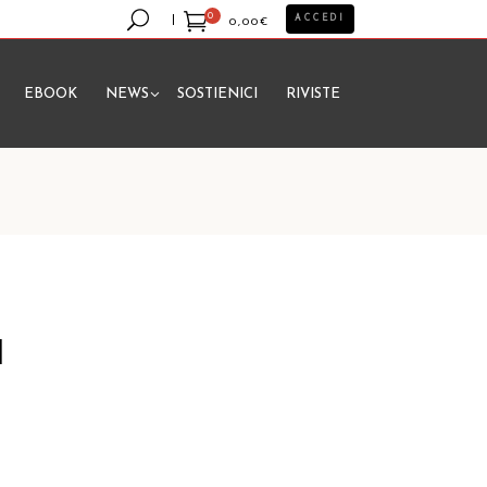
0
ACCEDI
0,00
€
EBOOK
NEWS
SOSTIENICI
RIVISTE
essun prodotto nel carrello.
1