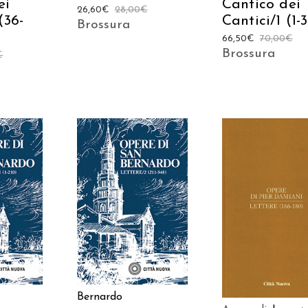
ei
Cantico dei
26,60
€
28,00
€
(36-
Cantici/1 (1-
Brossura
66,50
€
70,00
€
Brossura
€
 AL
AGGIUNGI AL
AGGIUNGI AL
LO
CARRELLO
CARRELLO
Bernardo