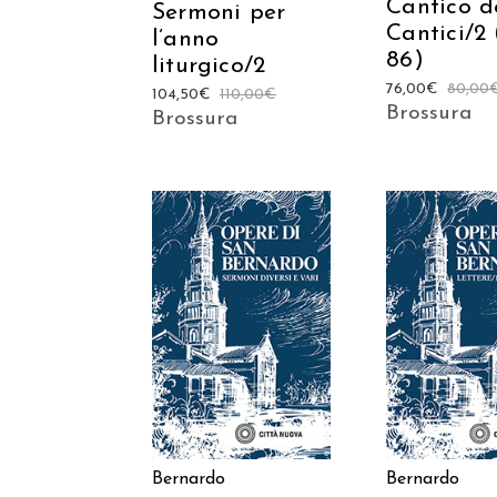
Cantico d
Sermoni per
Cantici/2 
l’anno
86)
liturgico/2
76,00
€
80,00
104,50
€
110,00
€
Brossura
Brossura
AGGIUNGI AL
AGGIUNGI
CARRELLO
CARREL
Bernardo
Bernardo