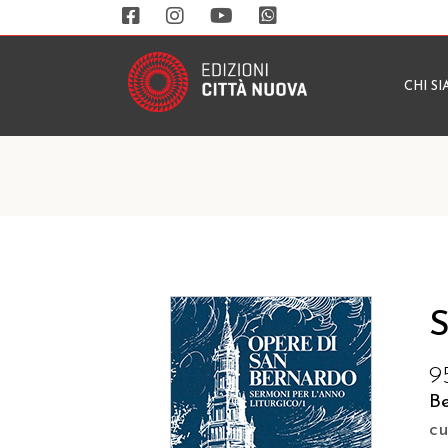
CHI S
S
9
B
c