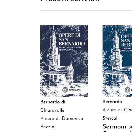
AGGIUNGI
AGGIUNGI AL
CARREL
CARRELLO
Bernardo
Bernardo di
A cura di:
Cla
Chiaravalle
Stercal
A cura di:
Domenico
Sermoni s
Pezzini