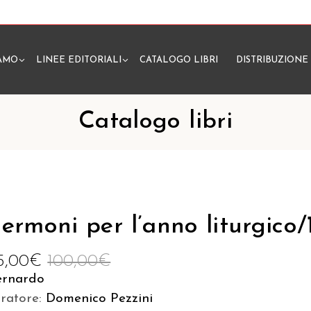
IAMO
LINEE EDITORIALI
CATALOGO LIBRI
DISTRIBUZIONE
N
Catalogo libri
ermoni per l’anno liturgico/
5,00
€
100,00
€
ernardo
uratore:
Domenico Pezzini