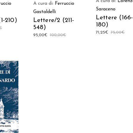
A cura di:
Lorenz
ruccio
A cura di:
Ferruccio
Saraceno
Gastaldelli
Lettere (166-
(1-210)
Lettere/2 (211-
180)
548)
€
71,25
€
75,00
€
95,00
€
100,00
€
 AL
LO