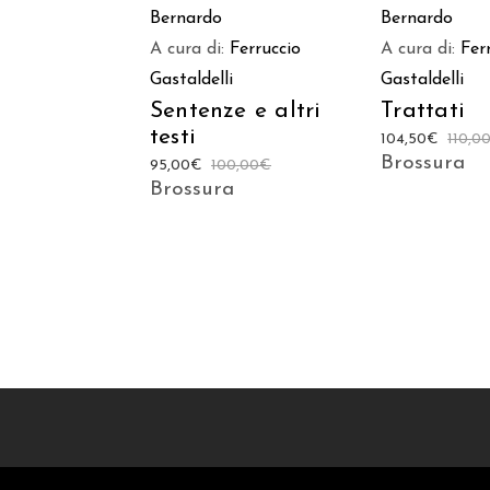
Bernardo
Bernardo
A cura di:
Ferruccio
A cura di:
Fer
Gastaldelli
Gastaldelli
Sentenze e altri
Trattati
testi
104,50
€
110,0
Brossura
95,00
€
100,00
€
Brossura