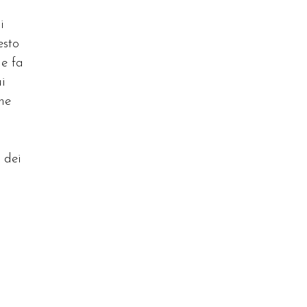
i
esto
he fa
i
ne
i
 dei