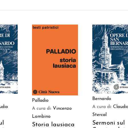
 AL
AGGIUNGI AL
AGGIUNGI AL
LO
CARRELLO
CARRELLO
Bernardo
Palladio
udio
A cura di:
Claudi
A cura di:
Vincenzo
Stercal
Lombino
ul
Sermoni sul
Storia lausiaca