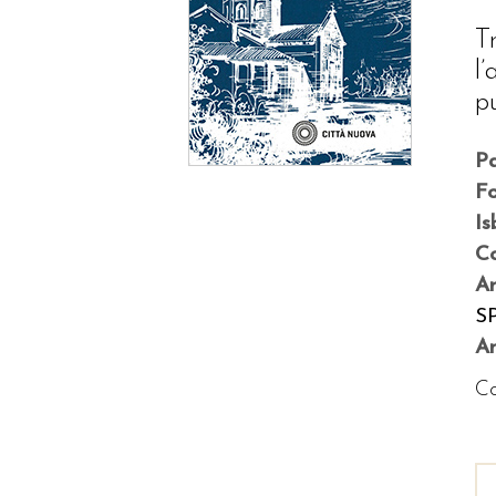
T
l
p
P
F
Is
Co
A
S
An
Co