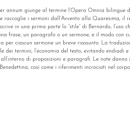
per annum giunge al termine l’Opera Omnia bilingue d
e raccoglie i sermoni dall’Avvento alla Quaresima; il r
crive in una prima parte lo “stile” di Bernardo, l’uso c
una frase, un paragrafo o un sermone, e il modo con cu
nta per ciascun sermone un breve riassunto. La traduzio
rale dei termini; l’economia del testo, evitando endiadi e
 all’interno di proposizioni e paragrafi. Le note danno 
 Benedettina, così come i riferimenti incrociati nel corpo