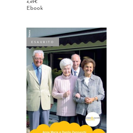
4,49
€
Ebook
ESAURITO
LEGGI TUTTO