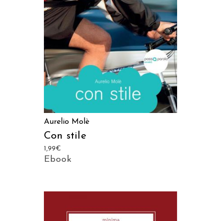
LEGGI TUTTO
Aurelio Molè
Con stile
1,99
€
Ebook