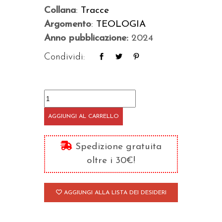
Collana
:
Tracce
Argomento
:
TEOLOGIA
Anno pubblicazione:
2024
Condividi:
Sinodalità
e
AGGIUNGI AL CARRELLO
primato
quantità
Spedizione gratuita
oltre i 30€!
AGGIUNGI ALLA LISTA DEI DESIDERI