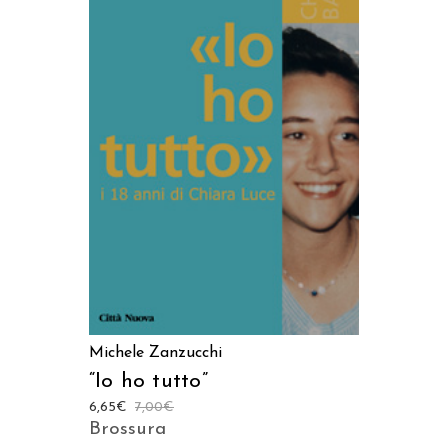
LEGGI TUTTO
Michele Zanzucchi
“Io ho tutto”
6,65
€
7,00
€
Brossura