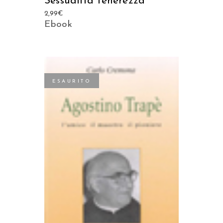
Sessualità tenerezza
2,99
€
Ebook
ESAURITO
LEGGI TUTTO