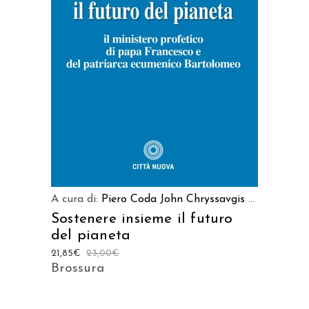
AGGIUNGI AL CARRELLO
A cura di:
Piero Coda
John Chryssavgis
...
Sostenere insieme il futuro
del pianeta
21,85
€
23,00
€
Brossura