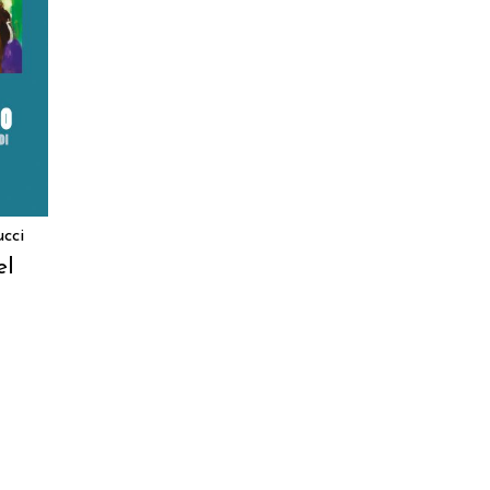
RELLO
cci
el