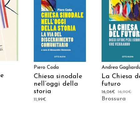
ARRELLO
AGGIUNGI AL CARRELLO
AGGIUNGI AL CAR
Piero Coda
Andrea Gagliardu
 e
Chiesa sinodale
La Chiesa d
nell’oggi della
futuro
storia
16,06
€
16,90
€
Brossura
11,99
€