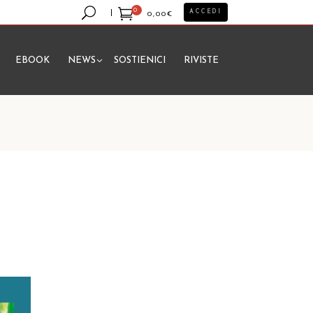
0
ACCEDI
0,00
€
EBOOK
NEWS
SOSTIENICI
RIVISTE
essun prodotto nel carrello.