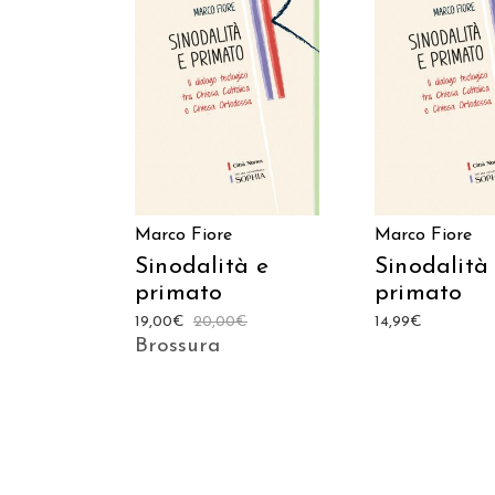
Prodotto
acquistabile sui
AGGIUNGI AL C
seguenti store
ACQUISTA SU AMAZON
ACQUISTA SU IBS
Marco Fiore
Marco Fiore
Sinodalità e
Sinodalità
primato
primato
19,00
€
20,00
€
14,99
€
Brossura