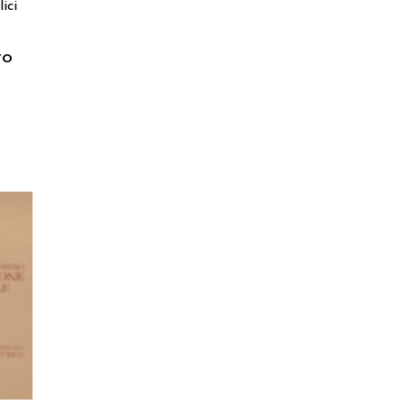
ici
to