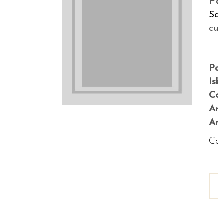
P
S
c
P
Is
Co
A
An
Co