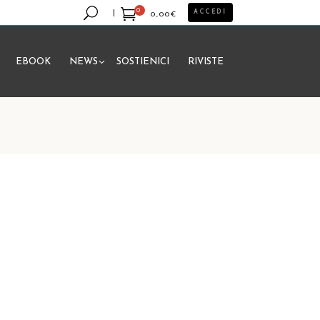
0
ACCEDI
0,00
€
EBOOK
NEWS
SOSTIENICI
RIVISTE
essun prodotto nel carrello.