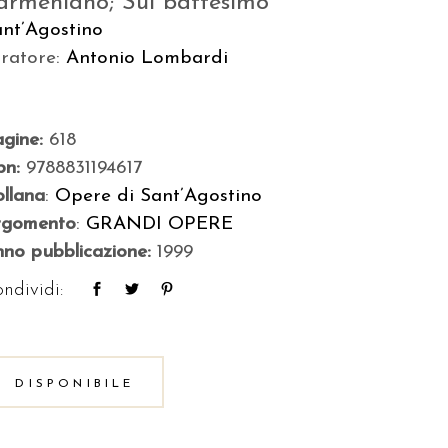
armeniano; Sul battesimo
ant’Agostino
uratore:
Antonio Lombardi
agine:
618
bn:
9788831194617
llana
:
Opere di Sant’Agostino
rgomento
:
GRANDI OPERE
no pubblicazione:
1999
ndividi:
DISPONIBILE