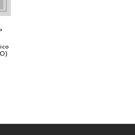
a
tico
-O)