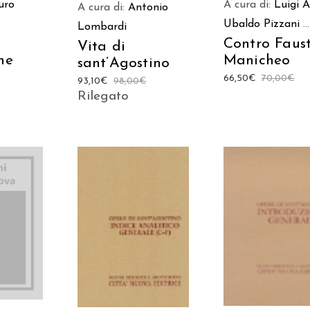
uro
A cura di:
Luigi Al
A cura di:
Antonio
Ubaldo Pizzani
...
Lombardi
Contro Faus
Vita di
he
Manicheo
sant’Agostino
66,50
€
70,00
€
93,10
€
98,00
€
Rilegato
 AL
AGGIUNGI AL
AGGIUNGI AL
LO
CARRELLO
CARRELLO