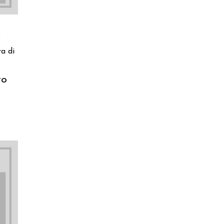
o
a di
to