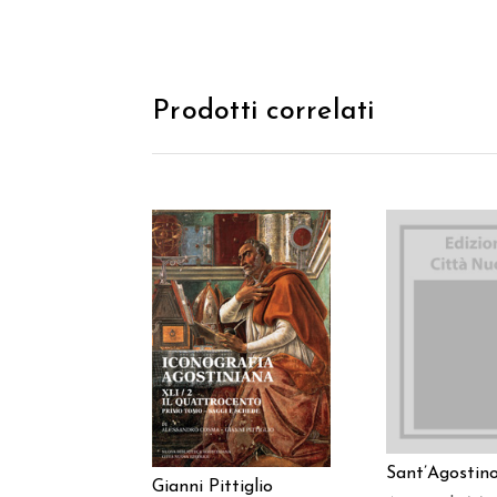
Prodotti correlati
AGGIUNGI
AGGIUNGI AL
CARREL
CARRELLO
Sant’Agostin
Gianni Pittiglio