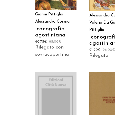
Gianni Pittiglio
Alessandro 
Alessandro Cosma
Valerio Da Ga
Iconografia
Pittiglio
agostiniana
Iconograf
80,75
€
85,00
€
agostinia
Rilegato con
91,20
€
96,00
sovracopertina
Rilegato
AGGIUNGI AL
AGGIUNGI
CARRELLO
CARREL