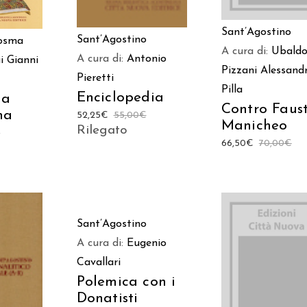
Sant’Agostino
Sant’Agostino
Cosma
A cura di:
Ubald
A cura di:
Antonio
i
Gianni
Pizzani
Alessandr
Pieretti
Pilla
Enciclopedia
ia
Contro Faus
na
52,25
€
55,00
€
Manicheo
Rilegato
€
66,50
€
70,00
€
AGGIUNGI AL
Sant’Agostino
CARRELLO
A cura di:
Eugenio
 AL
AGGIUNGI AL
Cavallari
LO
CARRELLO
Polemica con i
Donatisti