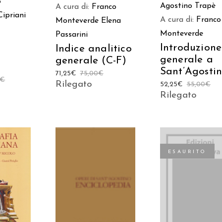
o
Agostino Trapè
A cura di:
Franco
Cipriani
A cura di:
Franco
Monteverde
Elena
Monteverde
Passarini
Introduzione
Indice analitico
generale a
generale (C-F)
Sant’Agosti
71,25
€
75,00
€
€
Rilegato
52,25
€
55,00
€
Rilegato
ESAURITO
AGGIUNGI AL
 AL
LEGGI TUTTO
CARRELLO
LO