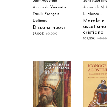
Sant’Agostino
Sant’Agostin
A cura di:
Vincenzo
A cura di:
N. 
Tarulli
François
L. Manca
...
Morale e
Dolbeau
ascetismo
Discorsi nuovi
cristiano
57,00
€
60,00
€
109,25
€
115,00
AGGIUNGI AL
AGGIUNGI
CARRELLO
CARREL