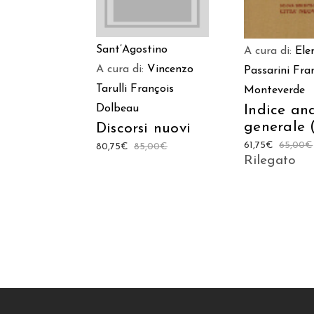
Sant’Agostino
A cura di:
Ele
A cura di:
Vincenzo
Passarini
Fra
Tarulli
François
Monteverde
Indice ana
Dolbeau
generale 
Discorsi nuovi
61,75
€
65,00
€
80,75
€
85,00
€
Rilegato