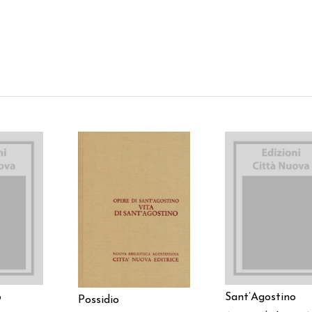
 AL
AGGIUNGI AL
AGGIUNGI AL
LO
CARRELLO
CARRELLO
o
Sant’Agostino
Possidio