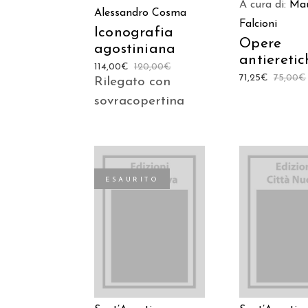
A cura di:
Ma
Alessandro Cosma
Falcioni
Iconografia
Opere
agostiniana
antieretic
114,00
€
120,00
€
71,25
€
75,00
€
Rilegato con
sovracopertina
ESAURITO
AGGIUNGI
LEGGI TUTTO
CARREL