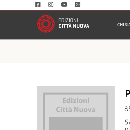
CHI S
P
8
S