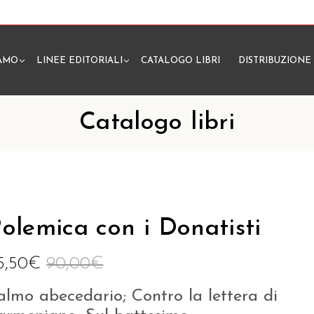
IAMO
LINEE EDITORIALI
CATALOGO LIBRI
DISTRIBUZIONE
N
Catalogo libri
olemica con i Donatisti
5,50
€
90,00
€
almo abecedario; Contro la lettera di