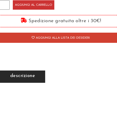
olemica
AGGIUNGI AL CARRELLO
on
Spedizione gratuita oltre i 30€!
natisti
antità
AGGIUNGI ALLA LISTA DEI DESIDERI
descrizione