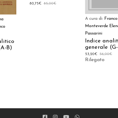
80,75
€
85,00
€
A cura di:
Franco
na
Monteverde
Elen
nco
Passarini
Indice anali
litico
generale (G
(A-B)
53,20
€
56,00
€
Rilegato