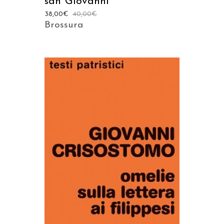
san Giovanni
38,00
€
40,00
€
Brossura
AGGIUNGI AL CARRELLO