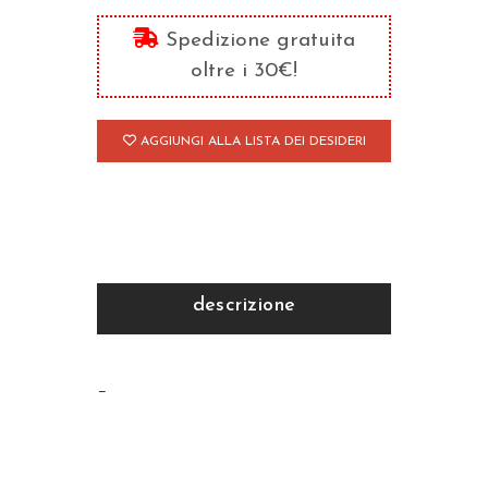
cristiana
Spedizione gratuita
dell'
oltre i 30€!
VIII
secolo
AGGIUNGI ALLA LISTA DEI DESIDERI
quantità
descrizione
–