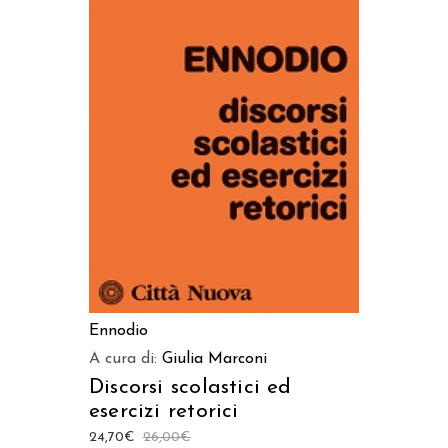
AGGIUNGI AL CARRELLO
Ennodio
A cura di:
Giulia Marconi
Discorsi scolastici ed
esercizi retorici
24,70
€
26,00
€