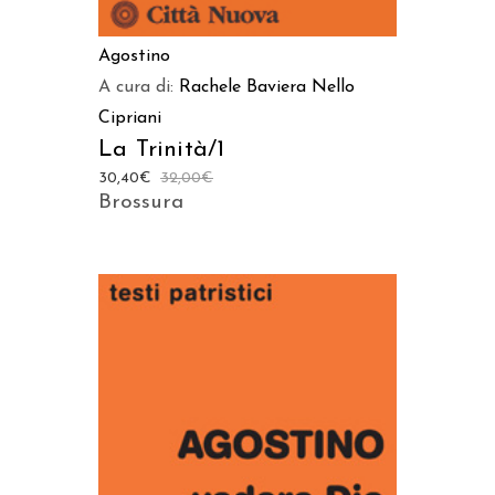
Agostino
A cura di:
Rachele Baviera
Nello
Cipriani
La Trinità/1
30,40
€
32,00
€
Brossura