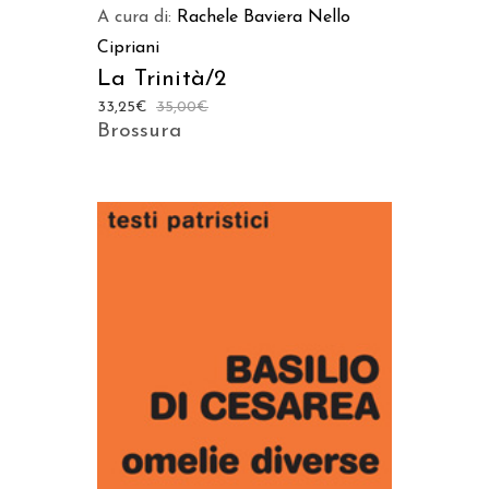
A cura di:
Rachele Baviera
Nello
Cipriani
La Trinità/2
33,25
€
35,00
€
Brossura
AGGIUNGI AL CARRELLO