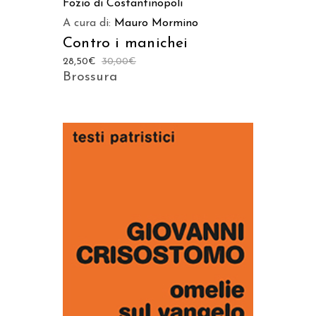
Fozio di Costantinopoli
A cura di:
Mauro Mormino
Contro i manichei
28,50
€
30,00
€
Brossura
AGGIUNGI AL CARRELLO