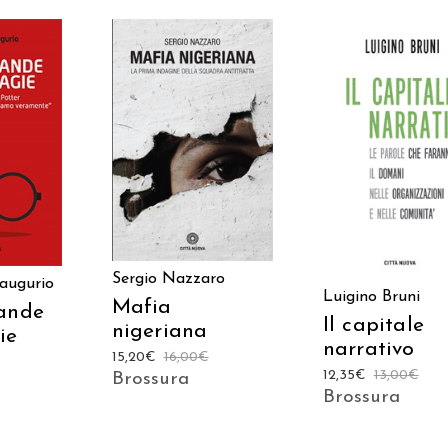
AGGIUNGI AL
 AL
AGGIUNGI AL
CARRELLO
LO
CARRELLO
Sergio Nazzaro
naugurio
Luigino Bruni
Mafia
ande
Il capitale
nigeriana
ie
narrativo
15,20
€
16,00
€
12,35
€
13,00
€
Brossura
Brossura