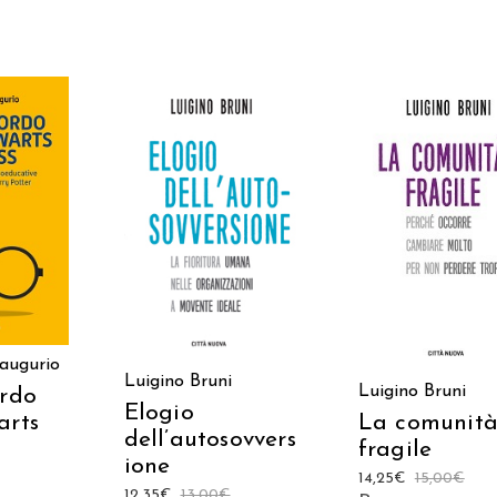
 AL
AGGIUNGI AL
AGGIUNGI AL
LO
CARRELLO
CARRELLO
naugurio
Luigino Bruni
Luigino Bruni
ordo
Elogio
arts
La comunit
dell’autosovvers
fragile
ione
14,25
€
15,00
€
12,35
€
13,00
€