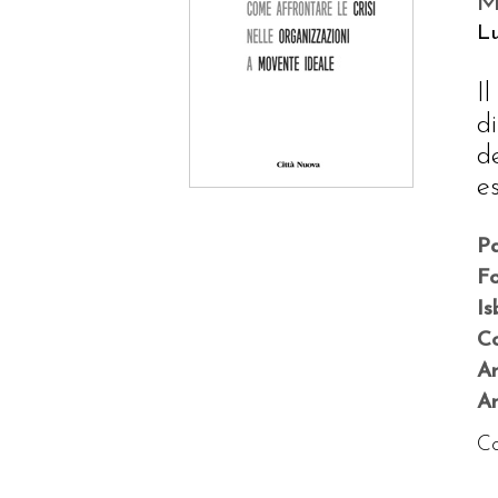
M
Lu
I
d
d
e
P
F
Is
Co
A
An
Co