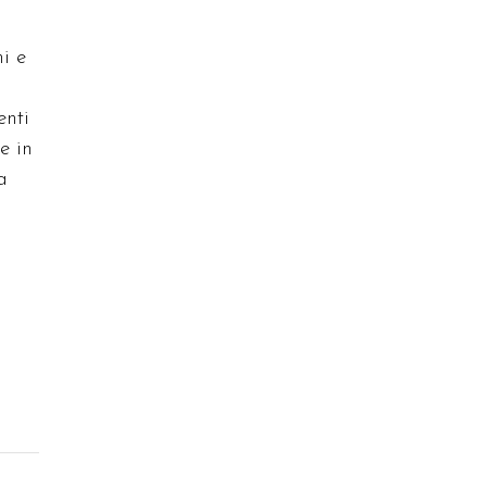
i e
enti
e in
a