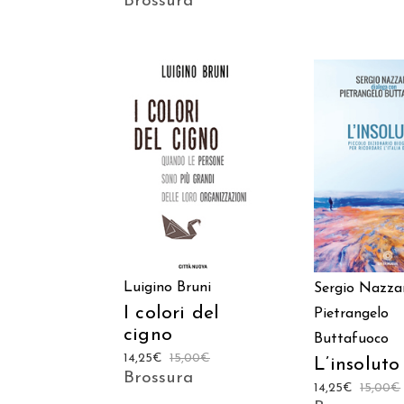
Brossura
AGGIUNGI AL
AGGIUNGI
CARRELLO
CARREL
Luigino Bruni
Sergio Nazza
I colori del
Pietrangelo
cigno
Buttafuoco
14,25
€
15,00
€
L’insoluto
Brossura
14,25
€
15,00
€