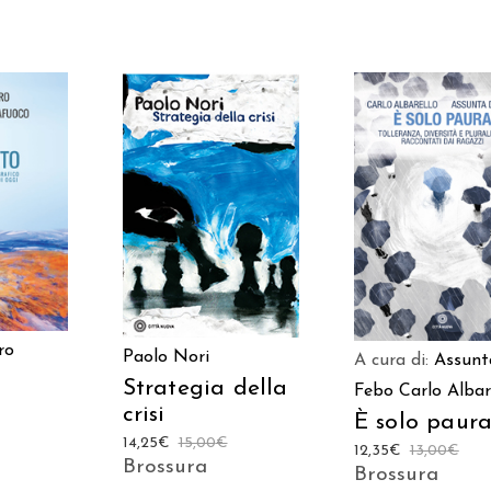
 AL
AGGIUNGI AL
AGGIUNGI AL
LO
CARRELLO
CARRELLO
ro
Paolo Nori
A cura di:
Assunt
Strategia della
Febo
Carlo Albar
crisi
È solo paur
14,25
€
15,00
€
12,35
€
13,00
€
Brossura
Brossura