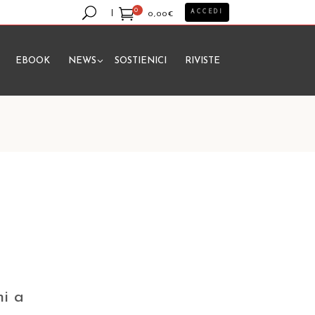
0
ACCEDI
0,00
€
EBOOK
NEWS
SOSTIENICI
RIVISTE
essun prodotto nel carrello.
ni a