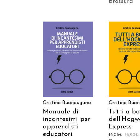
Brossura
AGGIUNGI AL
AGGIUNGI
CARRELLO
CARREL
Cristina Buonaugurio
Cristina Buo
Manuale di
Tutti a b
incantesimi per
dell’Hogw
apprendisti
Express
educatori
16,06
€
16,90
€