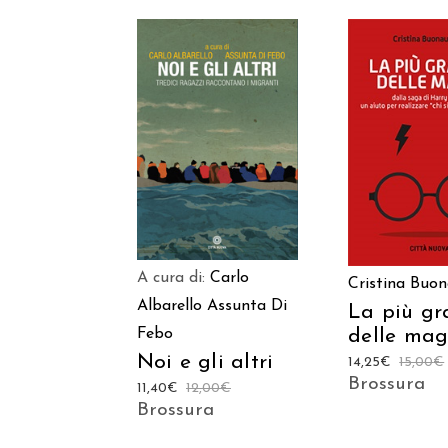
AGGIUNGI AL
AGGIUNGI
CARRELLO
CARREL
A cura di:
Carlo
Cristina Buo
Albarello
Assunta Di
La più gr
delle mag
Febo
Noi e gli altri
14,25
€
15,00
€
Brossura
11,40
€
12,00
€
Brossura