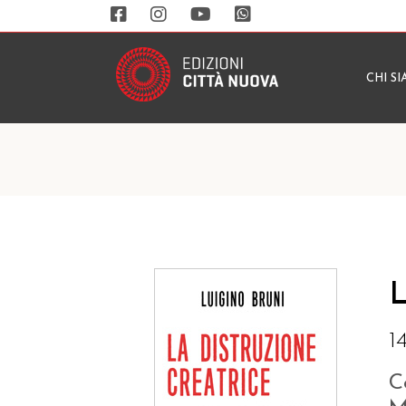
CHI S
L
1
C