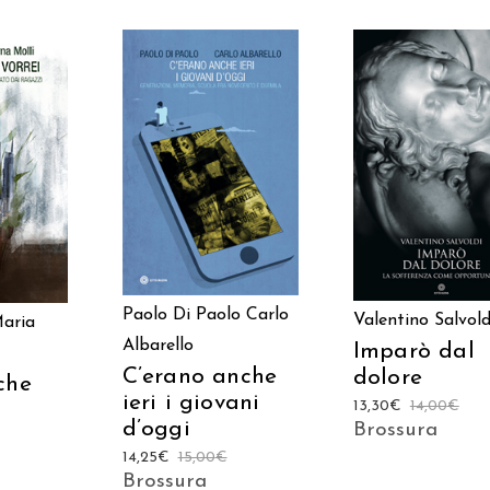
AGGIUNGI AL
 AL
AGGIUNGI AL
CARRELLO
LO
CARRELLO
Paolo Di Paolo
Carlo
Valentino Salvold
aria
Albarello
Imparò dal
C’erano anche
dolore
che
ieri i giovani
13,30
€
14,00
€
d’oggi
Brossura
14,25
€
15,00
€
Brossura