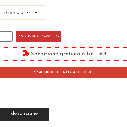
DISPONIBILE
a
AGGIUNGI AL CARRELLO
struzione
eatrice
Spedizione gratuita oltre i 30€!
antità
AGGIUNGI ALLA LISTA DEI DESIDERI
descrizione