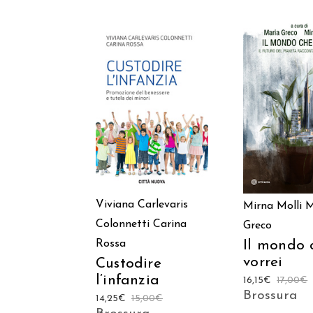
AGGIUNGI AL
AGGIUNGI
CARRELLO
CARREL
Viviana Carlevaris
Mirna Molli
M
Colonnetti
Carina
Greco
Il mondo 
Rossa
vorrei
Custodire
l’infanzia
16,15
€
17,00
€
Brossura
14,25
€
15,00
€