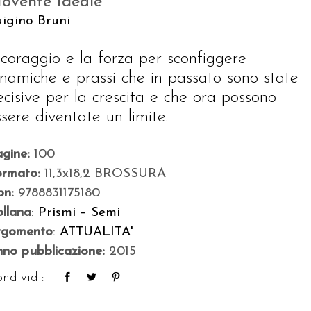
ovente Ideale
igino Bruni
l coraggio e la forza per sconfiggere
inamiche e prassi che in passato sono state
ecisive per la crescita e che ora possono
ssere diventate un limite.
agine:
100
ormato:
11,3x18,2 BROSSURA
bn:
9788831175180
llana
:
Prismi – Semi
rgomento
:
ATTUALITA'
no pubblicazione:
2015
ndividi: