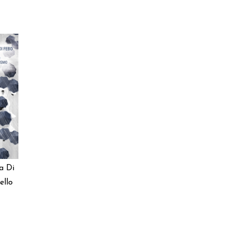
a Di
ello
a