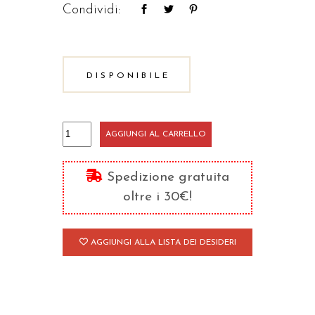
Condividi:
DISPONIBILE
La
AGGIUNGI AL CARRELLO
Chiesa
sacramento
Spedizione gratuita
di
oltre i 30€!
unità
quantità
AGGIUNGI ALLA LISTA DEI DESIDERI