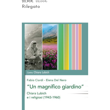
20,90
€
22,00
€
Rilegato
AGGIUNGI AL CARRELLO