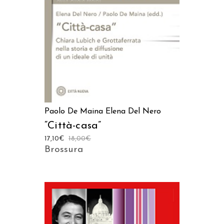
AGGIUNGI AL CARRELLO
Paolo De Maina
Elena Del Nero
“Città-casa”
17,10
€
18,00
€
Brossura