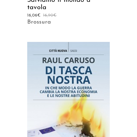
Salviamo il mondo a
tavola
16,06
€
16,90
€
Brossura
AGGIUNGI AL CARRELLO