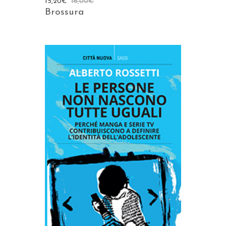
15,20
€
16,00
€
Brossura
AGGIUNGI AL CARRELLO