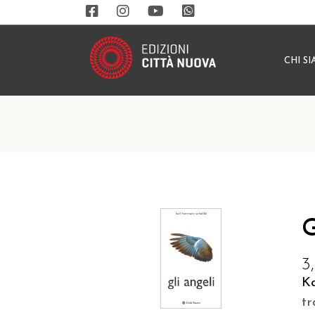
CHI S
G
3
Ka
tr