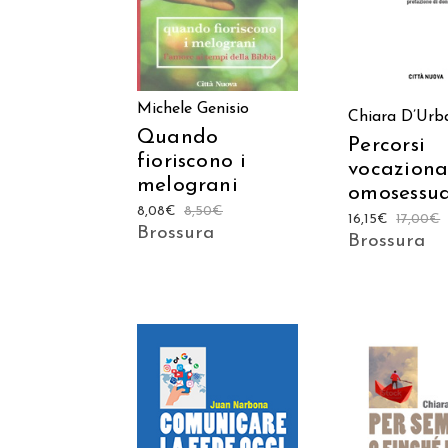
Michele Genisio
Chiara D’Urb
Quando
Percorsi
fioriscono i
vocaziona
melograni
omosessua
8,08
€
8,50
€
16,15
€
17,00
€
Brossura
Brossura
AGGIUNGI AL
AGGIUNGI