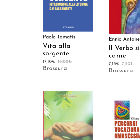
Paolo Tomatis
Ennio Antonel
Vita alla
Il Verbo si
sorgente
carne
17,10
€
18,00
€
7,13
€
7,50
€
Brossura
Brossura
AGGIUNGI AL
AGGIUNGI
CARRELLO
CARREL