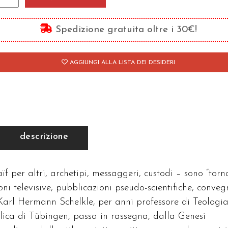
geli
antità
Spedizione gratuita oltre i 30€!
AGGIUNGI ALLA LISTA DEI DESIDERI
descrizione
ïf per altri, archetipi, messaggeri, custodi – sono “torn
ni televisive, pubblicazioni pseudo-scientifiche, conveg
 Karl Hermann Schelkle, per anni professore di Teologia
lica di Tübingen, passa in rassegna, dalla Genesi