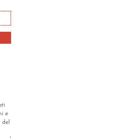
ati
ni e
 del