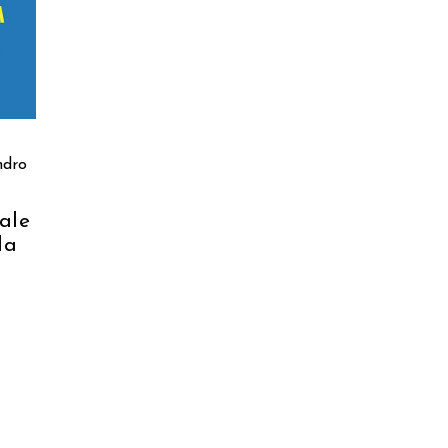
ndro
ale
la