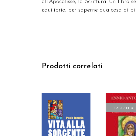
all’Apocalisse, la Scrittura. Un libro 
equilibrio, per saperne qualcosa di più
Prodotti correlati
ESAURITO
AGGIUNGI AL
LEGGI TU
CARRELLO