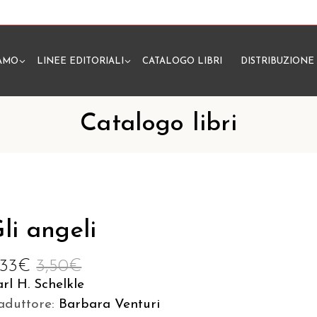
IAMO
LINEE EDITORIALI
CATALOGO LIBRI
DISTRIBUZIONE
N
Catalogo libri
li angeli
,33
€
3,50
€
rl H. Schelkle
aduttore:
Barbara Venturi