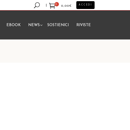
0
ACCEDI
0,00
€
EBOOK
NEWS
SOSTIENICI
RIVISTE
essun prodotto nel carrello.