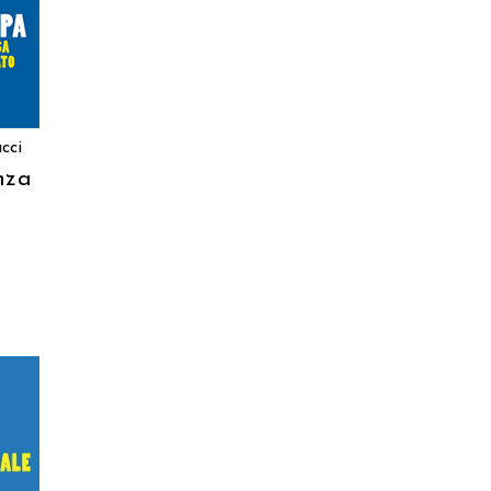
cci
nza