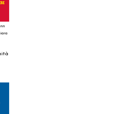
unn
iara
nità