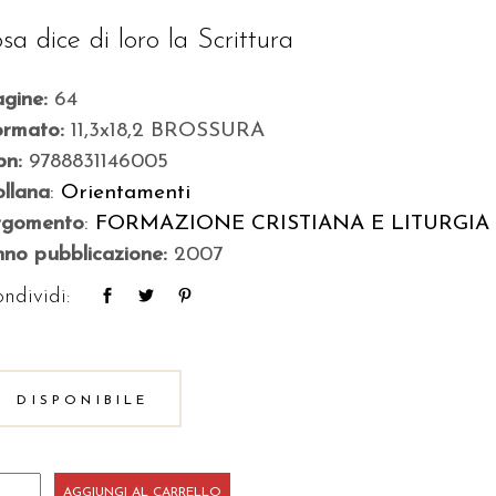
osa dice di loro la Scrittura
agine:
64
ormato:
11,3x18,2 BROSSURA
bn:
9788831146005
llana
:
Orientamenti
rgomento
:
FORMAZIONE CRISTIANA E LITURGIA
no pubblicazione:
2007
ndividi:
DISPONIBILE
i
AGGIUNGI AL CARRELLO