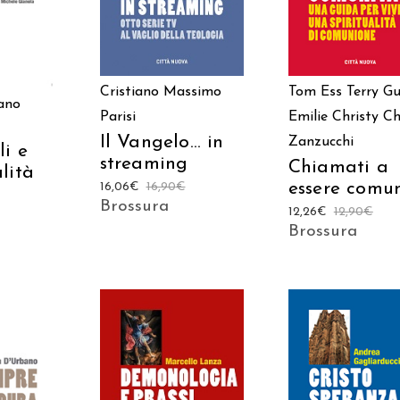
Cristiano Massimo
Tom Ess
Terry G
ano
Parisi
Emilie Christy
Ch
Il Vangelo… in
Zanzucchi
li e
streaming
Chiamati a
lità
essere comu
16,06
€
16,90
€
Brossura
12,26
€
12,90
€
Brossura
 AL
AGGIUNGI AL
AGGIUNGI AL