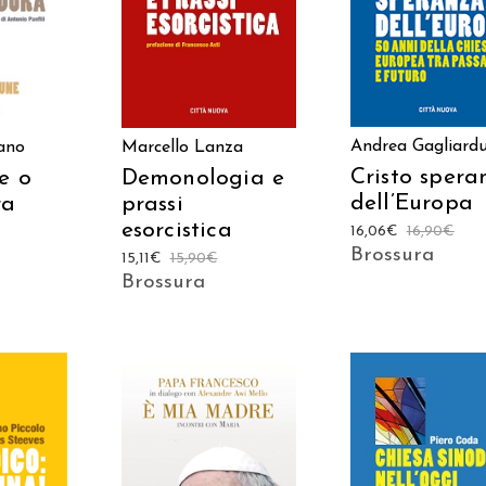
LO
CARRELLO
CARRELLO
Andrea Gagliardu
ano
Marcello Lanza
Cristo spera
e o
Demonologia e
dell’Europa
ra
prassi
esorcistica
16,06
€
16,90
€
Brossura
15,11
€
15,90
€
Brossura
AGGIUNGI AL
AGGIUNGI AL
 AL