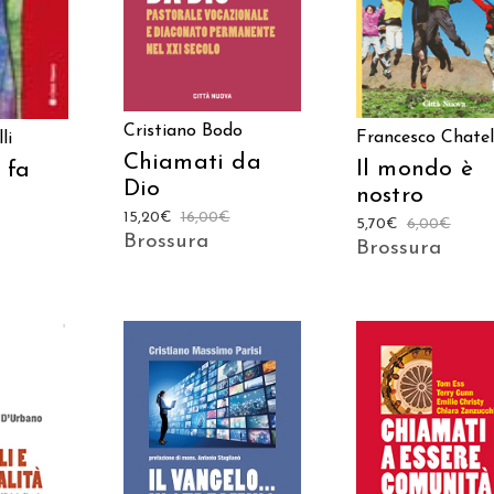
Cristiano Bodo
Francesco Chatel
li
Chiamati da
Il mondo è
 fa
Dio
nostro
15,20
€
16,00
€
5,70
€
6,00
€
Brossura
Brossura
AGGIUNGI AL
AGGIUNGI AL
 AL
CARRELLO
CARRELLO
LO