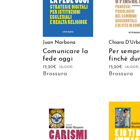
CARRELLO
CARREL
Juan Narbona
Chiara D’Urb
Comunicare la
Per sempr
fede oggi
finché du
15,20
€
16,00
€
15,20
€
16,00
€
Brossura
Brossura
AGGIUNGI AL
AGGIUNGI