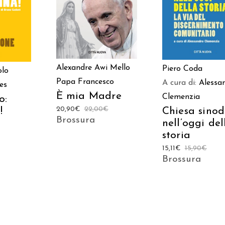
CARRELLO
CARRELLO
LO
Alexandre Awi Mello
Piero Coda
olo
Papa Francesco
A cura di:
Alessa
es
È mia Madre
Clemenzia
o:
20,90
€
22,00
€
Chiesa sinod
!
Brossura
nell’oggi del
storia
15,11
€
15,90
€
Brossura