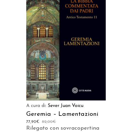
AGGIUNGI AL CARRELLO
A cura di:
Sever Juan Voicu
Geremia – Lamentazioni
77,90
€
82,00
€
Rilegato con sovracopertina