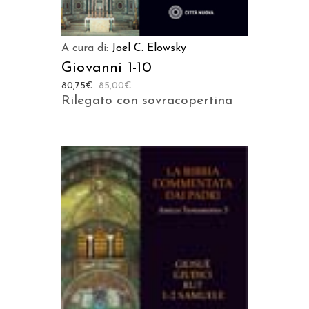
A cura di:
Joel C. Elowsky
Giovanni 1-10
80,75
€
85,00
€
Rilegato con sovracopertina
AGGIUNGI AL CARRELLO