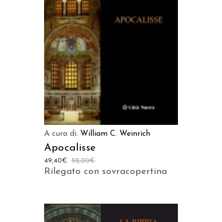
AGGIUNGI AL CARRELLO
A cura di:
William C. Weinrich
Apocalisse
49,40
€
52,00
€
Rilegato con sovracopertina