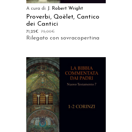
A cura di:
J. Robert Wright
Proverbi, Qoèlet, Cantico
dei Cantici
71,25
€
75,00
€
Rilegato con sovracopertina
AGGIUNGI AL CARRELLO