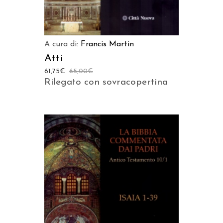
A cura di:
Francis Martin
Atti
61,75
€
65,00
€
Rilegato con sovracopertina
AGGIUNGI AL CARRELLO