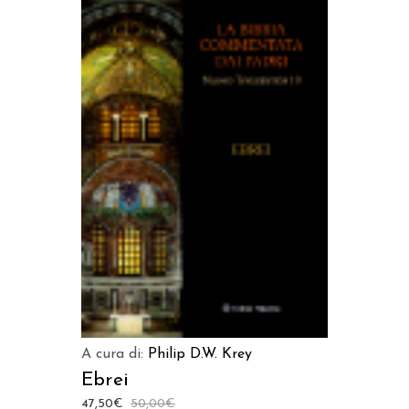
AGGIUNGI AL CARRELLO
A cura di:
Philip D.W. Krey
Ebrei
47,50
€
50,00
€