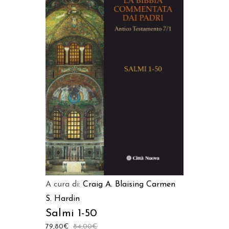
AGGIUNGI AL CARRELLO
A cura di:
Craig A. Blaising
Carmen
S. Hardin
Salmi 1-50
79,80
€
84,00
€