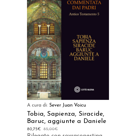
AGGIUNGI AL CARRELLO
A cura di:
Sever Juan Voicu
Tobia, Sapienza, Siracide,
Baruc, aggiunte a Daniele
80,75
€
85,00
€
Rilegato con sovracopertina