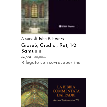
A cura di:
John R. Franke
Giosuè, Giudici, Rut, 1-2
Samuele
66,50
€
70,00
€
Rilegato con sovracopertina