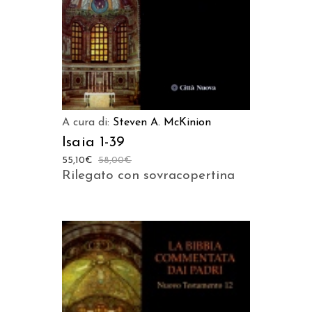
A cura di:
Steven A. McKinion
Isaia 1-39
55,10
€
58,00
€
Rilegato con sovracopertina