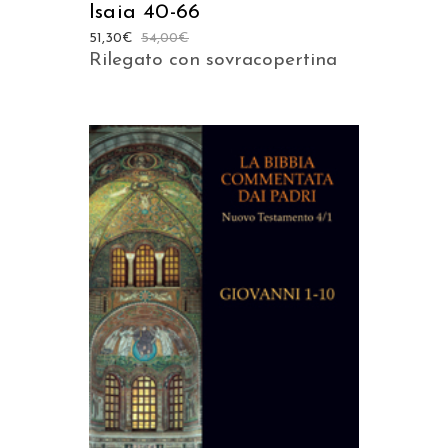
Isaia 40-66
51,30
€
54,00
€
Rilegato con sovracopertina
AGGIUNGI AL CARRELLO