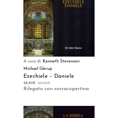
AGGIUNGI AL CARRELLO
A cura di:
Kenneth Stevenson
Michael Glerup
Ezechiele – Daniele
58,90
€
62,00
€
Rilegato con sovracopertina