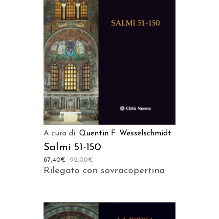
AGGIUNGI AL CARRELLO
A cura di:
Quentin F. Wesselschmidt
Salmi 51-150
87,40
€
92,00
€
Rilegato con sovracopertina