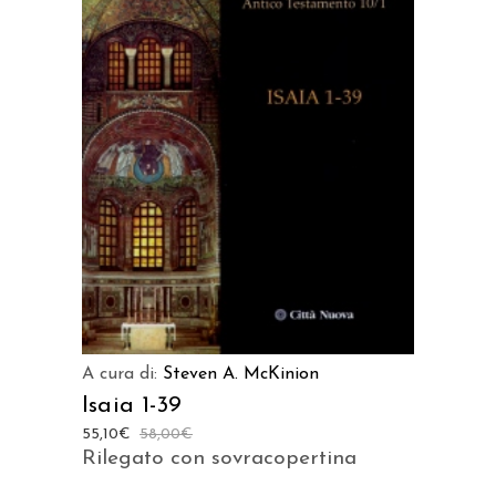
AGGIUNGI AL CARRELLO
A cura di:
Steven A. McKinion
Isaia 1-39
55,10
€
58,00
€
Rilegato con sovracopertina