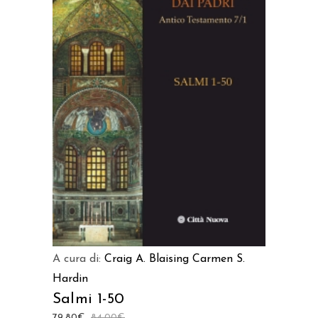
AGGIUNGI AL CARRELLO
A cura di:
Craig A. Blaising
Carmen S.
Hardin
Salmi 1-50
79,80
€
84,00
€