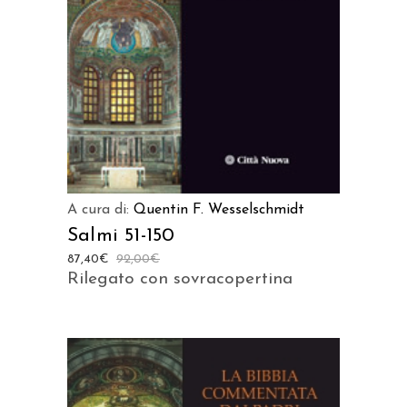
AGGIUNGI AL CARRELLO
A cura di:
Quentin F. Wesselschmidt
Salmi 51-150
87,40
€
92,00
€
Rilegato con sovracopertina