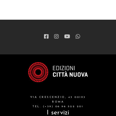
ragazzi
patristica
narrativa
letteratura spirituale
grandi opere
formazione cristiana e liturgia
catalogo storico
bibbia
VIA CRESCENZIO, 43 00193
attualita'
ROMA
TEL. (+39) 06 96 522 201
I servizi