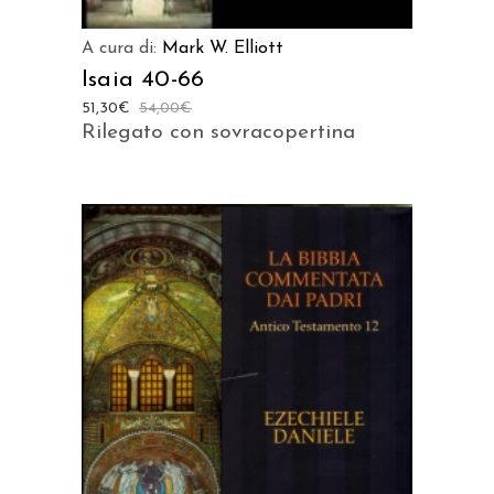
A cura di:
Mark W. Elliott
Isaia 40-66
51,30
€
54,00
€
Rilegato con sovracopertina
AGGIUNGI AL CARRELLO