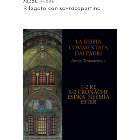
70,30
€
74,00
€
Rilegato con sovracopertina
AGGIUNGI AL CARRELLO