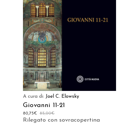
AGGIUNGI AL CARRELLO
A cura di:
Joel C. Elowsky
Giovanni 11-21
80,75
€
85,00
€
Rilegato con sovracopertina