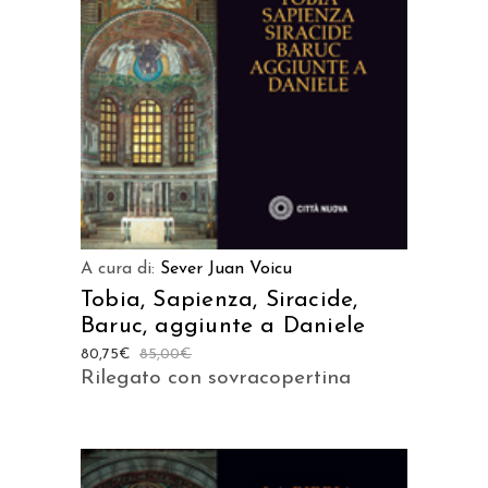
AGGIUNGI AL CARRELLO
A cura di:
Sever Juan Voicu
Tobia, Sapienza, Siracide,
Baruc, aggiunte a Daniele
80,75
€
85,00
€
Rilegato con sovracopertina