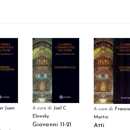
 AL
AGGIUNGI AL
AGGIUNGI AL
LO
CARRELLO
CARRELLO
er Juan
A cura di:
Joel C.
A cura di:
Francis
Elowsky
Martin
–
Giovanni 11-21
Atti