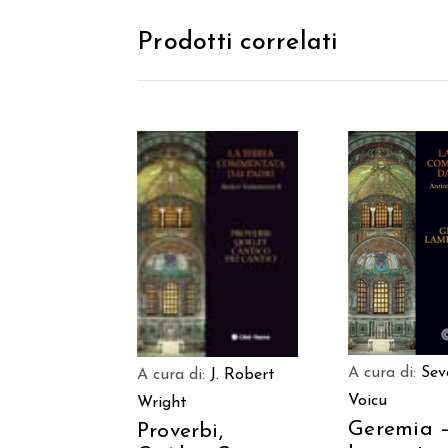
Prodotti correlati
AGGIUNGI AL
AGGIUNGI
CARRELLO
CARREL
A cura di:
Sev
A cura di:
J. Robert
Voicu
Wright
Geremia 
Proverbi,