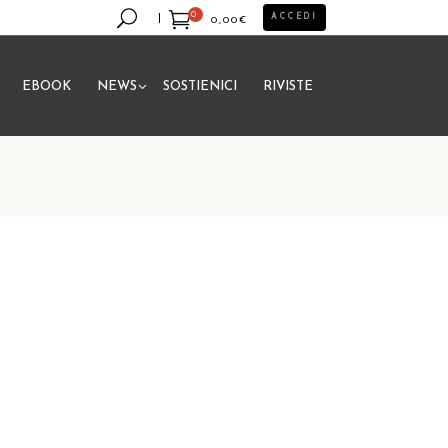
0
ACCEDI
0,00
€
EBOOK
NEWS
SOSTIENICI
RIVISTE
essun prodotto nel carrello.