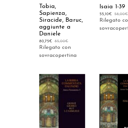
Tobia,
Isaia 1-39
Sapienza,
55,10
€
58,00
Siracide, Baruc,
Rilegato c
aggiunte a
sovracoper
Daniele
80,75
€
85,00
€
Rilegato con
sovracopertina
AGGIUNGI
AGGIUNGI AL
CARREL
CARRELLO