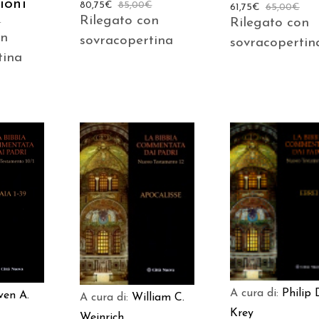
ioni
80,75
€
85,00
€
61,75
€
65,00
€
Rilegato con
Rilegato con
€
on
sovracopertina
sovracopertin
tina
AGGIUNGI AL
 AL
AGGIUNGI AL
CARRELLO
LO
CARRELLO
A cura di:
Philip 
ven A.
A cura di:
William C.
Krey
Weinrich