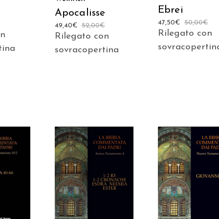
Ebrei
Apocalisse
47,50
€
50,00
€
€
49,40
€
52,00
€
Rilegato con
on
Rilegato con
sovracopertin
tina
sovracopertina
 AL
AGGIUNGI AL
AGGIUNGI AL
LO
CARRELLO
CARRELLO