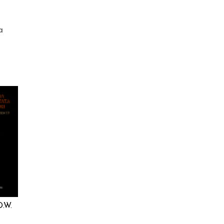
a
D.W.