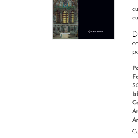
cu
c
D
c
p
P
F
S
Is
Co
A
An
Co