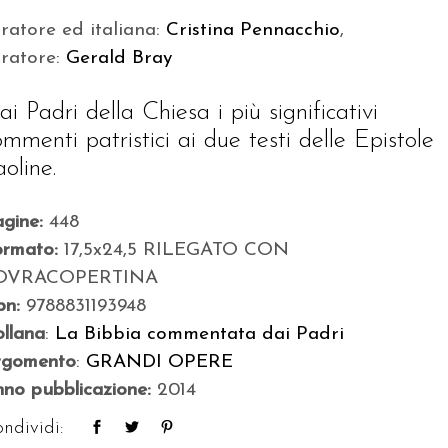
ratore ed italiana:
Cristina Pennacchio
,
uratore:
Gerald Bray
ai Padri della Chiesa i più significativi
ommenti patristici ai due testi delle Epistole
aoline.
agine:
448
ormato:
17,5x24,5 RILEGATO CON
OVRACOPERTINA
bn:
9788831193948
llana
:
La Bibbia commentata dai Padri
rgomento
:
GRANDI OPERE
no pubblicazione:
2014
ndividi: