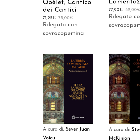
Lamentaz
Qoèlet, Cantico
dei Cantici
77,90
€
82,00
Rilegato c
71,25
€
75,00
€
Rilegato con
sovracoper
sovracopertina
AGGIUNGI AL
AGGIUNGI
CARRELLO
CARREL
A cura di:
Sever Juan
A cura di:
Ste
Voicu
McKinion